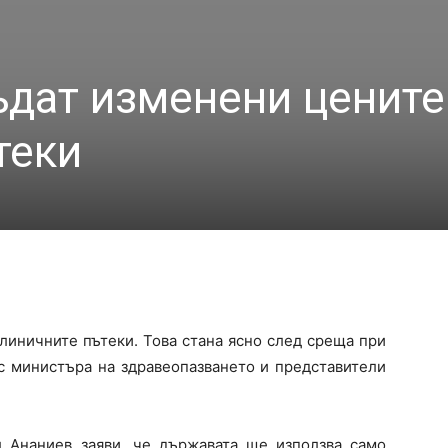
ъдат изменени цените
теки
линичните пътеки. Това стана ясно след среща при
с министъра на здравеопазването и представители
 Ананиев заяви, че държавата ще използва само