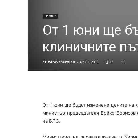
Новини
От 1 юни ще б
клиничните пъ
от
zdravenews.eu
-
май 3, 2019
37
0
От 1 юни ще бъдат изменени цените на к
министър-председателя Бойко Борисов 
на БЛС.
Министърът на здравеопазването Кирил