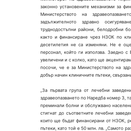
законно установените механизми за фи
Министерството на здравеопазване
задължителното здравно осигуряв
труднодостъпни райони, белодробни бо
както и финансиране чрез НЗОК по кли
десетилетия не са изменяни. Не е оц
персонал, който ги използва. Заедно 
увеличени и с колко, като ще акцентирам
посочи, че е за Министерството на зд
добър начин клиничните пътеки, свързани
„За първата група от лечебни заведен
здравеопазването по Наредба номер 3, т
преминали болни и обслужвано населени
стигнат до съответните лечебни заведен
които ще бъдат финансирани от НЗОК, 
пътеки, като той е 50 млн. лв. „Самото 