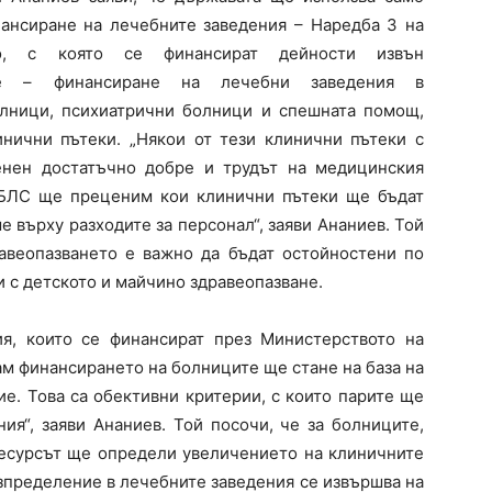
нансиране на лечебните заведения – Наредба 3 на
то, с която се финансират дейности извън
ане – финансиране на лечебни заведения в
лници, психиатрични болници и спешната помощ,
нични пътеки. „Някои от тези клинични пътеки с
енен достатъчно добре и трудът на медицинския
с БЛС ще преценим кои клинични пътеки ще бъдат
е върху разходите за персонал“, заяви Ананиев. Той
равеопазването е важно да бъдат остойностени по
 с детското и майчино здравеопазване.
ия, които се финансират през Министерството на
ам финансирането на болниците ще стане на база на
е. Това са обективни критерии, с които парите ще
ия“, заяви Ананиев. Той посочи, че за болниците,
ресурсът ще определи увеличението на клиничните
разпределение в лечебните заведения се извършва на