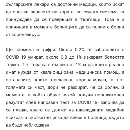
българските лекари са достойни медици, които искат
да опазват здравето на хората, но самата система ги
принуждава да се превръщат в търговци. Това е и
причината в момента болниците да са пълни с болни
от коронавирус.
Ще спомена и цифри. Около 0,2% от заболелите с
COVID-19 умират, около 0,8 до 1% изкарват болестта
тежко. Т.е. това са по-малко от 1% хора, които реално
имат нужда от квалифицирана медицинска помощ, а
останалите, които прекарват коронавируса, в по-
голямата си част, дори не разбират, че са болни. В
момента, в който обаче някой получи положителен
резултат след направен тест за COVID 19, започва да
се плаши, което се дължи на насажданата медийна
психоза и съответно иска да влезе в болница, където
да бъде наблюдаван.