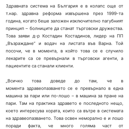
Здравната система на България е в колапс още от
т.нар. здравна реформа извършена през 1999-та
година, когато беше заложен изключително пагубният
принцип – болниците да станат търговски дружества.
Това заяви д-р Костадин Костадинов, лидер на ПП
„Възраждане“ и водач на листата във Варна. Той
посочи, че в момента, в който това се е случило
лекарите са се превърнали в търговски агенти, а
пациентите са станали клиенти.
„Всичко това доведе до там, че в
момента здравеопазването се е превърнало в една
машина за пари или по-лошо – в машина за пране на
пари. Там на практика здравето е последното нещо,
което интересува хората, които са вътре в системата
на здравеопазването. Това освен неморално е и лошо
поради факта, че много голяма част от