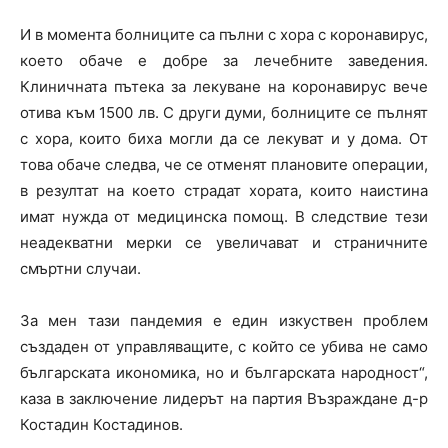
И в момента болниците са пълни с хора с коронавирус,
което обаче е добре за лечебните заведения.
Клиничната пътека за лекуване на коронавирус вече
отива към 1500 лв. С други думи, болниците се пълнят
с хора, които биха могли да се лекуват и у дома. От
това обаче следва, че се отменят плановите операции,
в резултат на което страдат хората, които наистина
имат нужда от медицинска помощ. В следствие тези
неадекватни мерки се увеличават и страничните
смъртни случаи.
За мен тази пандемия е един изкуствен проблем
създаден от управляващите, с който се убива не само
българската икономика, но и българската народност“,
каза в заключение лидерът на партия Възраждане д-р
Костадин Костадинов.