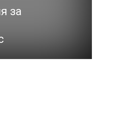
я за
с