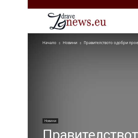
Zdravenews.
Начало
Новини
Правителството одобри проек
Новини
Правителствот