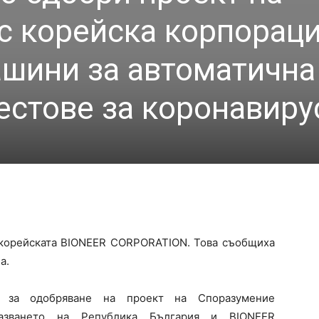
с корейска корпораци
ашини за автоматична
естове за коронавиру
 корейската BIONEER CORPORATION. Това съобщиха
а.
 за одобряване на проект на Споразумение
азването на Република България и BIONEER