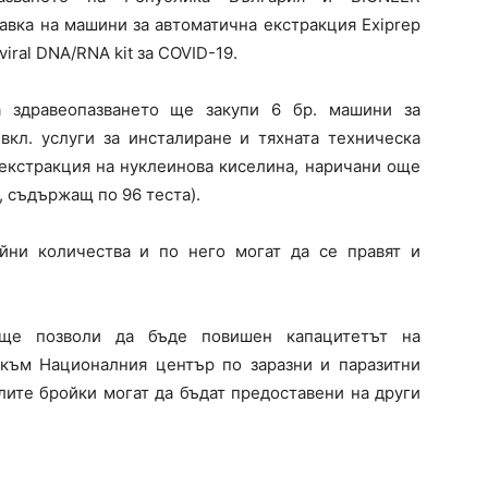
авка на машини за автоматична екстракция Exiprep
viral DNA/RNA kit за COVID-19.
а здравеопазването ще закупи 6 бр. машини за
 вкл. услуги за инсталиране и тяхната техническа
 екстракция на нуклеинова киселина, наричани още
, съдържащ по 96 теста).
йни количества и по него могат да се правят и
 ще позволи да бъде повишен капацитетът на
към Националния център по заразни и паразитни
лите бройки могат да бъдат предоставени на други