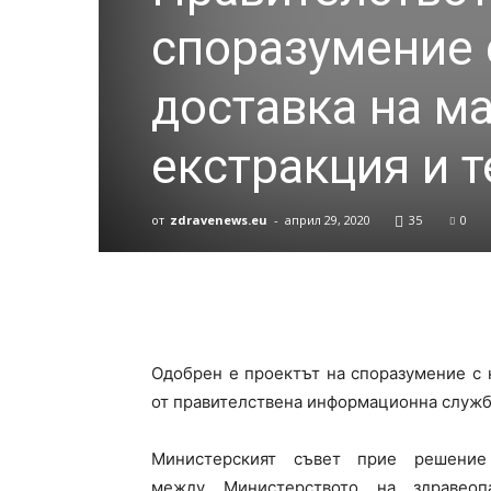
споразумение 
доставка на м
екстракция и т
от
zdravenews.eu
-
април 29, 2020
35
0
Одобрен е проектът на споразумение с
от правителствена информационна служб
Министерският съвет прие решение
между Министерството на здравеоп