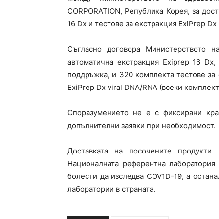
CORPORATION, Република Корея, за дост
16 Dx и тестове за екстракция ExiPrep Dx 
Съгласно договора Министерството н
автоматична екстракция Exiprep 16 Dx,
поддръжка, и 320 комплекта тестове за
ExiPrep Dx viral DNA/RNA (всеки комплект
Споразумението не е с фиксирани кра
допълнителни заявки при необходимост.
Доставката на посочените продукти
Националната референтна лаборатория 
болести да изследва COV1D-19, а остана
лаборатории в страната.