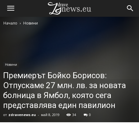
Начало
Новини
Новини
Премиерът Бойко Борисов:
Отпускаме 27 млн. лв. за новата
болница в Ямбол, която сега
представлява един павилион
от
zdravenews.eu
-
май 8, 2019
34
0