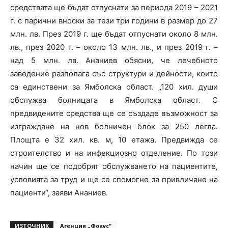
средствата ще бъдат отпуснати за периода 2019 – 2021
г. с парични вноски за тези три години в размер до 27
млн. лв. През 2019 г. ще бъдат отпуснати около 8 млн.
лв., през 2020 г. – около 13 млн. лв., и през 2019 г. –
над 5 млн. лв. Ананиев обясни, че лечебното
заведение разполага със структури и дейности, които
са единствени за Ямболска област. „120 хил. души
обслужва болницата в Ямболска област. С
предвидените средства ще се създаде възможност за
изграждане на нов болничен блок за 250 легла.
Площта е 32 хил. кв. м, 10 етажа. Предвижда се
строителство и на инфекциозно отделение. По този
начин ще се подобрят обслужването на пациентите,
условията за труд и ще се спомогне за привличане на
пациенти“, заяви Ананиев.
ИЗТОЧНИК
Агенция „Фокус“