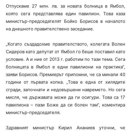
Отпускаме 27 млн. лв. за новата болница в Ямбол,
която сега представлява един павилион. Това каза
министър-председателят Бойко Борисов в началото
на днешното правителствено заседание.
„Когато създадохме правителството, колегата Волен
Сидеров като депутат от Ямбол го беше поставил като
условие. А и ние от 2013 г. работим по тази тема. Сега
болницата в Ямбол е едни павилиони на практика“,
заяви Борисов. Премиерът припомни, че са минали 40
години от първата копка. „Това е една от хилядите
сгради, започнати и недовършени навремето. Но сега
мисля, че държавата може да ги осигури. Това са 17
павилиона – пази Боже да си болен там“, коментира
министър-председателя.
Здравният министър Кирил Ананиев уточни, че