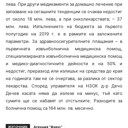
лева. При други медикаменти за домашно лечение при
запазване на сегашните тенденции се очаква недостиг
от около 18 млн. лева, а при онколекарствата; – 37
млн. лева. Изпълнението на бюджета за първото
полугодие на 2019 г. е в рамките на заложените
параметри. За здравноосигурителните плащания – в
първичната извънболнична медицинска помощ,
специализираната извънболнична медицинска помощ
и медико-диагностичните дейности е на 50% и
недостиг, преразход или излишък на средства до края
на годината там не се очертава, за разлика от сектор
лекарства. Според управителя на НЗОК д-р Дечо
Дечев касата няма да излезе на минус, тъй като
сумите ще се набавят от отстъпките. Разходите за
болнична помощ са 164 млн. лв. месечно.
ИЗТОЧНИК
Агенция "Фокус"