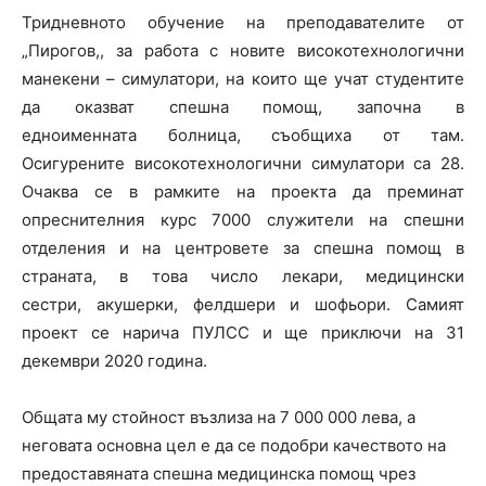
Тридневното обучение на преподавателите от
„Пирогов,, за работа с новите високотехнологични
манекени – симулатори, на които ще учат студентите
да оказват спешна помощ, започна в
едноименната болница, съобщиха от там.
Осигурените високотехнологични симулатори са 28.
Очаква се в рамките на проекта да преминат
опреснителния курс 7000 служители на спешни
отделения и на центровете за спешна помощ в
страната, в това число лекари, медицински
сестри, акушерки, фелдшери и шофьори. Самият
проект се нарича ПУЛСС и ще приключи на 31
декември 2020 година.
Общата му стойност възлиза на 7 000 000 лева, а
неговата основна цел е да се подобри качеството на
предоставяната спешна медицинска помощ чрез