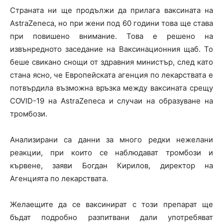
Страната ни ще продължи да прилага ваксината на
AstraZeneca, но при жени под 60 години това ще става
при повишено внимание. Това е решено на
извънредното заседание на Ваксинационния щаб. То
беше свикано снощи от здравния министър, след като
стана ясно, че Европейската агенция по лекарствата е
потвърдила възможна връзка между ваксината срещу
COVID-19 на AstraZeneca и случаи на образуване на
тромбози.
Анализирани са данни за много редки нежелани
реакции, при които се наблюдават тромбози и
кървене, заяви Богдан Кирилов, директор на
Агенцията по лекарствата.
Желаещите да се ваксинират с този препарат ще
бъдат подробно разпитвани дали употребяват