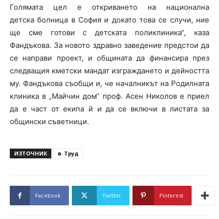
Голямата цел е откриването на национална
детска болница в София и докато това се случи, ние
ще сме готови с детската поликлиника“, каза
Фандъкова. За новото здравно заведение предстои да
се направи проект, и общината да финансира през
следващия кметски мандат изграждането и дейността
му. Фандъкова съобщи и, че началникът на Родилната
клиника в „Майчин дом“ проф. Асен Николов е приел
да е част от екипа й и да се включи в листата за
общински съветници.
ИЗТОЧНИК
в. Труд
Facebook
Twitter
Pinterest