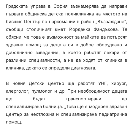
Градската управа в София възнамерява да направи
първата общинска детска поликлиника на мястото на
бившия Център по наркомании в район „Възраждане“,
съобщи столичният кмет Йорданка Фандъкова. Тя
обясни, че това е възможност за майките да потърсят
здравна помощ за децата си в добре оборудвано и
доболнично заведение, в което работят лекари от
различни специалности, а не да ходят от клиника в
клиника, докато се определи диагнозата.
В новия Детски център ще работят УНГ, хирург,
алерголог, пулмолог и др. При необходимост децата
ще бъдат транспортирани до
специализирана болница. „Това ще е модерен здравен
център за неотложна и специализирана педиатрична
помощ.