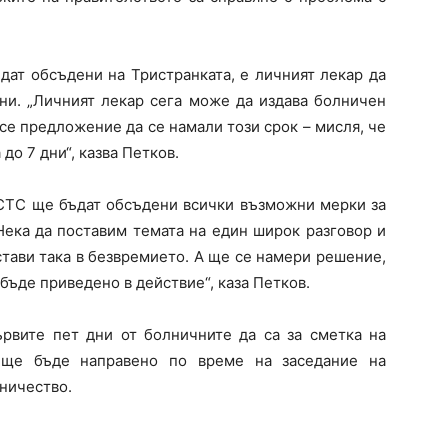
дат обсъдени на Тристранката, е личният лекар да
ни. „Личният лекар сега може да издава болничен
се предложение да се намали този срок – мисля, че
до 7 дни“, казва Петков.
НСТС ще бъдат обсъдени всички възможни мерки за
Нека да поставим темата на един широк разговор и
остави така в безвремието. А ще се намери решение,
бъде приведено в действие“, каза Петков.
рвите пет дни от болничните да са за сметка на
 ще бъде направено по време на заседание на
ничество.