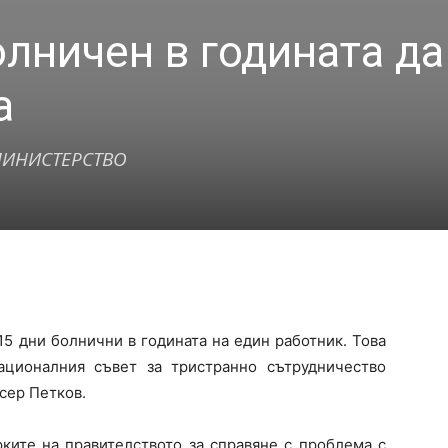
олничен в годината да
а
МИНИСТЕРСТВО
15 дни болнични в годината на един работник. Това
ционалния съвет за тристранно сътрудничество
сер Петков.
рките на правителството за справяне с проблема с