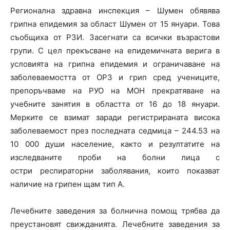
Регионална здравна инспекция – Шумен обявява
грипна епидемия за област Шумен от 15 януари. Това
съобщиха от РЗИ. Засегнати са всички възрастови
групи. С цел прекъсване на епидемичната верига в
условията на грипна епидемия и ограничаване на
заболеваемостта от ОРЗ и грип сред учениците,
препоръчваме на РУО на МОН прекратяване на
учебните занятия в областта от 16 до 18 януари.
Мерките се взимат заради регистрираната висока
заболеваемост през последната седмица – 244.53 на
10 000 души население, както и резултатите на
изследваните проби на болни лица с
остри респираторни заболявания, които показват
наличие на грипен щам тип А.
Лечебните заведения за болнична помощ трябва да
преустановят свижданията. Лечебните заведения за