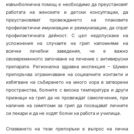
извънболнична помощ е необходимо да преустановят
работата на женските и детски консултации, да
преустановяват провеждането на плановите
профилактични имунизации и реимунизации, да спрат
профилактичната дейност. С цел недопускане на
усложнения на случаите на грип напомняме на
всички лечебни заведения, че е важно
своевременното започване на лечение с антивирусни
препарати. Регионална здравна инспекция – Шумен
препоръчва ограничаване на социалните контакти и
избягване на събирането на много хора в затворени
пространства, болните с висока температура и други
признаци на грип да не провеждат самолечение, при
наличие на симптоми за грип да посещават личните
си лекари и да не ходят болни на работа и училище.
Спазването на тези препоръки е въпрос на лична