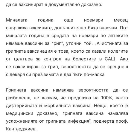
да се ваксинират е документално доказано.
Миналата година още ноември месец
свършиха ваксините, допълнително бяха внасяни. По-
миналата година в средата на ноември по аптеките
нямаше ваксини за грип“, уточни той. „А истината за
грипната ваксинация е това, което са казали колегите
от центъра за контрол на болестите в САЩ. Ако
се ваксинираш за грип, вероятността да се срещнеш
с лекаря си през зимата е два пъти по-малка.
Грипната ваксина намалява вероятността да се
разболееш, не казвам, че предпазва на 100%, както
дифтерийната и морбилната ваксина. Нещо, което е
медицински доказано, грипната ваксина намалява
усложненията от грипната инфекция“, подчерта проф.
Кантарджиев.