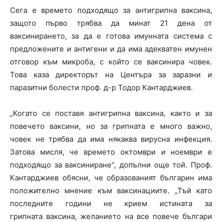
Сега е времето подходящо за антигрипна ваксина,
защото първо трябва да минат 21 дена от
ваксинирането, за да е готова имунната система с
предложените и антигени и да има адекватен имунен
отговор към микроба, с който се ваксинира човек.
Това каза директорът на Центъра за заразни и
паразитни болести проф. д-р Тодор Кантарджиев.
„Когато се поставя антигрипна ваксина, както и за
повечето ваксини, но за грипната е много важно,
човек не трябва да има някаква вирусна инфекция.
Затова мисля, че времето октомври и ноември е
подходящо за ваксиниране“, допълни още той. Проф.
Кантарджиев обясни, че образованият българин има
положително мнение към ваксинациите. „Тъй като
последните години не крием истината за
грипната ваксина, желанието на все повече българи