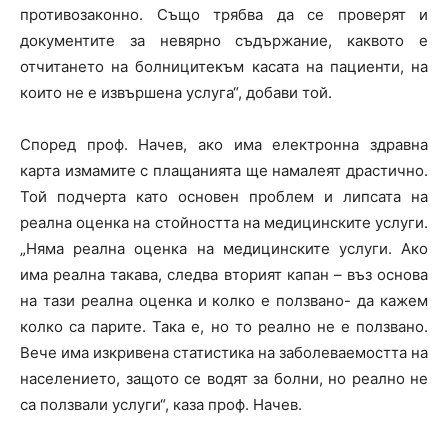
противозаконно. Също трябва да се проверят и
документите за невярно съдържание, каквото е
отчитането на болницитекъм касата на пациенти, на
които не е извършена услуга“, добави той.
Според проф. Начев, ако има електронна здравна
карта измамите с плащанията ще намалеят драстично.
Той подчерта като основен проблем и липсата на
реална оценка на стойността на медицинските услуги.
„Няма реална оценка на медицинските услуги. Ако
има реална такава, следва вторият капан – въз основа
на тази реална оценка и колко е ползвано- да кажем
колко са парите. Така е, но то реално не е ползвано.
Вече има изкривена статистика на заболеваемостта на
населението, защото се водят за болни, но реално не
са ползвали услуги“, каза проф. Начев.