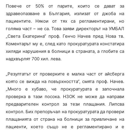
Повече от 50% от парите, които се дават за
здравеопазване в България, излизат от джоба на
пациентите. Някои от тях са регламентирани, но
голяма част – не са. Това заяви директорът на УМБАЛ
„Света Екатерина“ проф. Генчо Начев пред Нова тв.
Коментарът му е, след като прокуратурата констатира
хиляди нарушения в болници в страната, а глобите са
надхвърлят 700 хил. лева.
„Резултатът от проверките е малка част от айсберга
която се вижда на повърхността“, смята проф. Начев.
„Много е хубаво, че прокуратурата е започнала
проверка в тази посока. НЗОК не може да направи
предварителен контрол за тези плащания. Липсва
контрол. Бих препоръчал на прокуратурата да провери
плащанията от страна на болници за привличане на
пациенти, което също не е регламентирано и е