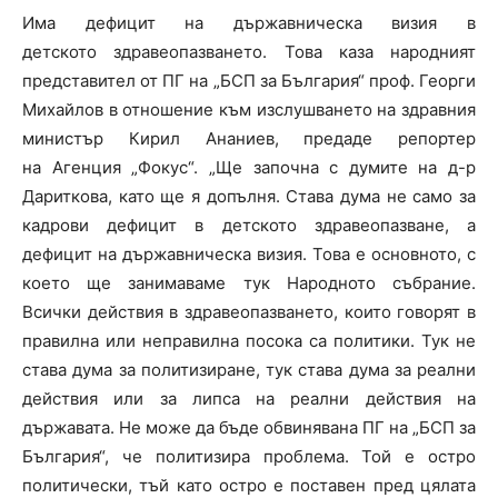
Има дефицит на държавническа визия в
детското здравеопазването. Това каза народният
представител от ПГ на „БСП за България“ проф. Георги
Михайлов в отношение към изслушването на здравния
министър Кирил Ананиев, предаде репортер
на Агенция „Фокус“. „Ще започна с думите на д-р
Дариткова, като ще я допълня. Става дума не само за
кадрови дефицит в детското здравеопазване, а
дефицит на държавническа визия. Това е основното, с
което ще занимаваме тук Народното събрание.
Всички действия в здравеопазването, които говорят в
правилна или неправилна посока са политики. Тук не
става дума за политизиране, тук става дума за реални
действия или за липса на реални действия на
държавата. Не може да бъде обвинявана ПГ на „БСП за
България“, че политизира проблема. Той е остро
политически, тъй като остро е поставен пред цялата