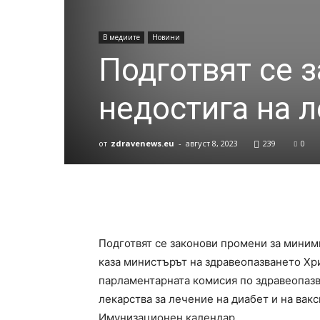
В медиите
Новини
Подготвят се 
недостига на 
от
zdravenews.eu
-
август 8, 2023
239
0
Подготвят се законови промени за миними
каза министърът на здравеопазването Хр
парламентарната комисия по здравеопазв
лекарства за лечение на диабет и на вак
Имунизационен календар.