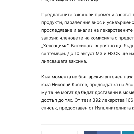
Предлаганите законови промени засягат 
продукти, паралелния внос и усъвършенс
проследяване и анализ на лекарствените
запозна членовете на комисията с предст
„Хексацима“. Ваксината вероятно ще бъде 
септември. До 10 август МЗ и НЗОК ще и
липсващата ваксина.
Към момента на българския аптечен паза
каза Николай Костов, председател на Асо
му те не могат да бъдат доставени в мом
достъп до тях. От тези 392 лекарства 166
списък, предоставен от Изпълнителната а