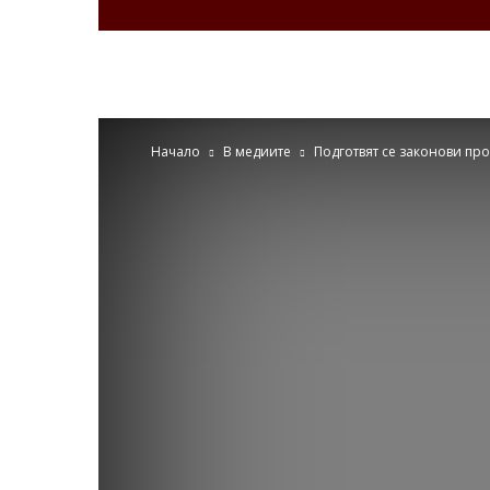
Zdravenews.eu
Начало
В медиите
Подготвят се законови пр