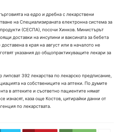
търговията на едро и дребна с лекарствени
тване на Специализираната електронна система за
 продукти (СЕСПА), посочи Хинков. Министърът
оящи доставки на инсулини и ваксината за бебета
доставена в края на август или в началото не
зготвят указания до общопрактикуващите лекари за
р липсват 392 лекарства по лекарско предписание,
циацията на собствениците на аптеки. По думите
ента в аптеките и съответно пациентите нямат
 се изнасят, каза още Костов, цитирайки данни от
генция по лекарствата.