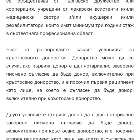
се осъществява от търговско дружество или
кооперация, учредени от лекарски асистенти и/или
медицински сестри и/или акушерки и/или
рехабилитатори, които имат минимум три години стаж
в съответната професионална област.
Част от разпоредбите касаят условията за
кръстосаното донорство. Донорство може да се
случи, ако първият донор е дал нотариално заверено
писмено съгласие да бъде донор, включително при
кръстосано донорство, и е посочил първия реципиент
като лице, на което е съгласен да бъде донор,
включително при кръстосано донорство.
Друго условие е вторият донор да е дал нотариално
заверено писмено съгласие да бъде донор,
включително при кръстосано донорство, и е посочил
втория реципиент като лице, на което е съгласен да