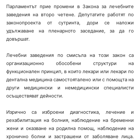
Парламентът прие промени в Закона за лечебните
заведения на второ четене. Депутатите работят по
законопроекта от сутринта, дори се наложи
удължаване на пленарното заседание, за да го
довършат.
Лечебни заведения по смисъла на този закон са
организационно обособени структури на
функционален принцип, в които лекари или лекари по
дентална медицина самостояталено или с помощта на
други медицински и немедицински специалисти
осъществяват дейности.
Изрично са изброени диагностика, лечение и
рехабилитация на болния, наблюдение на бременни
жени и оказване на родилна помощ, наблюдение на
хронично болни и застрашени от заболяване лица.