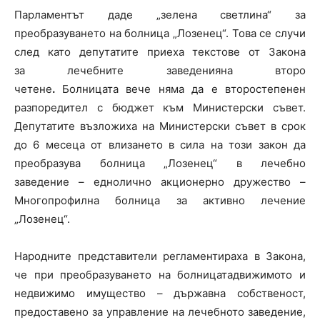
Парламентът даде „зелена светлина“ за
преобразуването на болница „Лозенец“. Това се случи
след като депутатите приеха текстове от Закона
за лечебните заведенияна второ
четене
.
Болницата вече няма да е второстепенен
разпоредител с бюджет към Министерски съвет.
Депутатите възложиха на Министерски съвет в срок
до 6 месеца от влизането в сила на този закон да
преобразува болница „Лозенец“ в лечебно
заведение – еднолично акционерно дружество –
Многопрофилна болница за активно лечение
„Лозенец“.
Народните представители регламентираха в Закона,
че при преобразуването на болницатадвижимото и
недвижимо имущество – държавна собственост,
предоставено за управление на лечебното заведение,