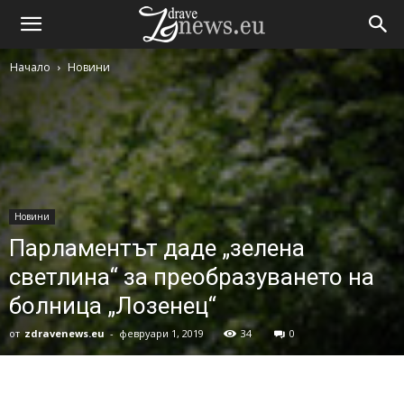
Начало
Новини
Новини
Парламентът даде „зелена
светлина“ за преобразуването на
болница „Лозенец“
от
zdravenews.eu
-
февруари 1, 2019
34
0