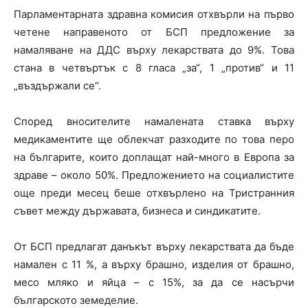
Парламентарната здравна комисия отхвърли на първо
четене направеното от БСП предложение за
намаляване на ДДС върху лекарствата до 9%. Това
стана в четвъртък с 8 гласа „за“, 1 „против“ и 11
„въздържали се“.
Според вносителите намалената ставка върху
медикаментите ще облекчат разходите по това перо
на българите, които доплащат най-много в Европа за
здраве – около 50%. Предложението на социалистите
още преди месец беше отхвърлено на Тристранния
съвет между държавата, бизнеса и синдикатите.
От БСП предлагат данъкът върху лекарствата да бъде
намален с 11 %, а върху брашно, изделия от брашно,
месо мляко и яйца – с 15%, за да се насърчи
българското земеделие.