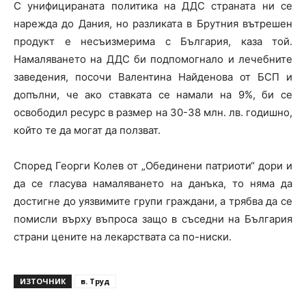
С унифицираната политика на ДДС страната ни се
нарежда до Дания, но разликата в Брутния вътрешен
продукт е несъизмерима с България, каза той.
Намаляването на ДДС би подпомогнало и лечебните
заведения, посочи Валентина Найденова от БСП и
допълни, че ако ставката се намали на 9%, би се
освободил ресурс в размер на 30-38 млн. лв. годишно,
който те да могат да ползват.
Според Георги Колев от „Обединени патриоти“ дори и
да се гласува намаляването на данъка, то няма да
достигне до уязвимите групи граждани, а трябва да се
помисли върху въпроса защо в съседни на България
страни цените на лекарствата са по-ниски.
ИЗТОЧНИК
в. Труд