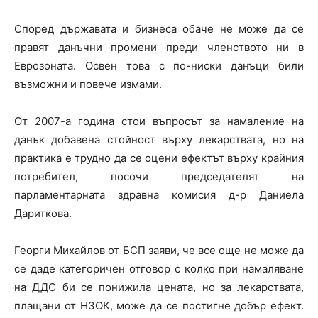
Според държавата и бизнеса обаче не може да се
правят данъчни промени преди членството ни в
Еврозоната. Освен това с по-ниски данъци били
възможни и повече измами.
От 2007-а година стои въпросът за намаление на
данък добавена стойност върху лекарствата, но на
практика е трудно да се оцени ефектът върху крайния
потребител, посочи председателят на
парламентарната здравна комисия д-р Даниела
Дариткова.
Георги Михайлов от БСП заяви, че все още не може да
се даде категоричен отговор с колко при намаляване
на ДДС би се понижила цената, но за лекарствата,
плащани от НЗОК, може да се постигне добър ефект.