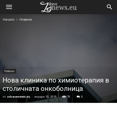
Начало
Новини
Новини
Нова клиника по химиотерапия в
столичната онкоболница
от
zdravenews.eu
-
януари 10, 2019
70
0