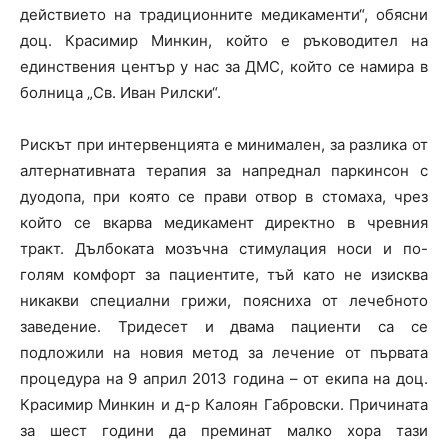
действието на традиционните медикаменти“, обясни
доц. Красимир Минкин, който е ръководител на
единствения център у нас за ДМС, който се намира в
болница „Св. Иван Рилски“.
Рискът при интервенцията е минимален, за разлика от
алтернативната терапия за напреднал паркинсон с
дуодопа, при която се прави отвор в стомаха, чрез
който се вкарва медикамент директно в чревния
тракт. Дълбоката мозъчна стимулация носи и по-
голям комфорт за пациентите, тъй като не изисква
никакви специални грижи, поясниха от лечебното
заведение. Тридесет и двама пациенти са се
подложили на новия метод за лечение от първата
процедура на 9 април 2013 година – от екипа на доц.
Красимир Минкин и д-р Калоян Габровски. Причината
за шест години да преминат малко хора тази