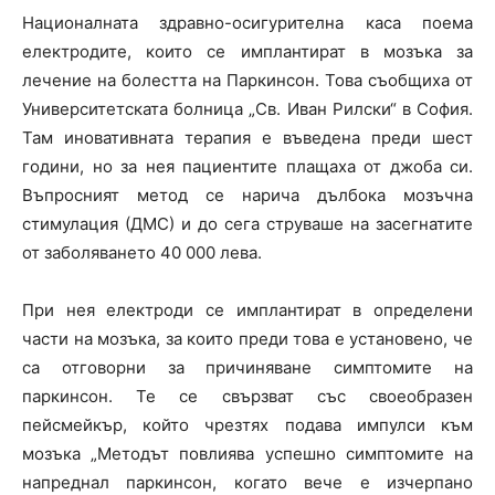
Националната здравно-осигурителна каса поема
електродите, които се имплантират в мозъка за
лечение на болестта на Паркинсон. Това съобщиха от
Университетската болница „Св. Иван Рилски“ в София.
Там иновативната терапия е въведена преди шест
години, но за нея пациентите плащаха от джоба си.
Въпросният метод се нарича дълбока мозъчна
стимулация (ДМС) и до сега струваше на засегнатите
от заболяването 40 000 лева.
При нея електроди се имплантират в определени
части на мозъка, за които преди това е установено, че
са отговорни за причиняване симптомите на
паркинсон. Те се свързват със своеобразен
пейсмейкър, който чрезтях подава импулси към
мозъка „Методът повлиява успешно симптомите на
напреднал паркинсон, когато вече е изчерпано