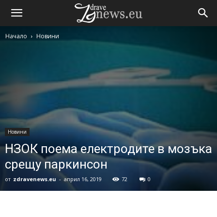
Начало
Новини
Новини
НЗОК поема електродите в мозъка
срещу паркинсон
от
zdravenews.eu
-
април 16, 2019
72
0