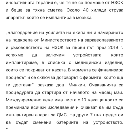
иновативната терапия е, че тя не се поемаше от НЗОК
и беше за тяхна сметка. Около 40 хиляди струва
апаратът, който се имплантира в мозъка.
„Благодарение на усилията на екипа ни и намирането
на подкрепа от Министерството на здравеопазването
и ръководството на НЗОК за първи път през 2019 г.
успяхме да включим устройствата, които
имплантираме, в списъка с медицински изделия,
които се покриват от касата. В момента се финализира
процесът и се сключва договорът с фирмите, които ще
ги доставят“, разказа доц. Минкин. Очакванията са
процедурата да стартира от началото на месец май.
Междувременно вече има листа с 10 чакащи които са
преминали всички изследвания и очакват да им бъде
имплантиран апарат за ДМС. На други 7 пък предстои
да бъдат сменени батериите на устройството.