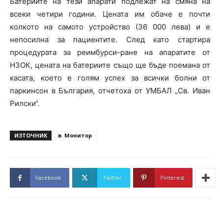
Батериите на тези апарати подлежат на смяна на
всеки четири години. Цената им обаче е почти
колкото на самото устройство (36 000 лева) и е
непосилна за пациентите. След като стартира
процедурата за реимбурси-ране на апаратите от
НЗОК, цената на батериите също ще бъде поемана от
касата, което е голям успех за всички болни от
паркинсон в България, отчетоха от УМБАЛ „Св. Иван
Рилски“.
ИЗТОЧНИК
в. Монитор
Facebook
Twitter
Pinterest