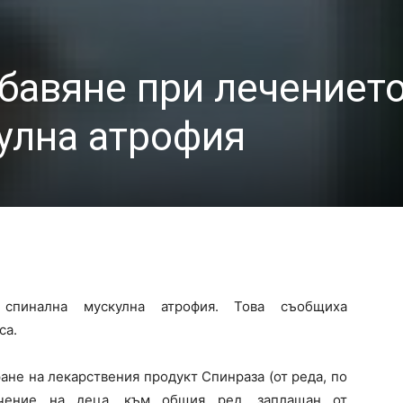
бавяне при лечението
улна атрофия
спинална мускулна атрофия. Това съобщиха
са.
ане на лекарствения продукт Спинраза (от реда, по
чение на деца, към общия ред, заплащан от