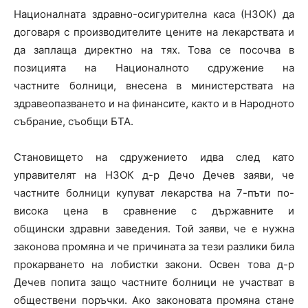
Националната здравно-осигурителна каса (НЗОК) да
договаря с производителите цените на лекарствата и
да заплаща директно на тях. Това се посочва в
позицията на Националното сдружение на
частните болници, внесена в министерствата на
здравеопазването и на финансите, както и в Народното
събрание, съобщи БТА.
Становището на сдружението идва след като
управителят на НЗОК д-р Дечо Дечев заяви, че
частните болници купуват лекарства на 7-пъти по-
висока цена в сравнение с държавните и
общински здравни заведения. Той заяви, че е нужна
законова промяна и че причината за тези разлики била
прокарването на лобистки закони. Освен това д-р
Дечев попита защо частните болници не участват в
обществени поръчки. Ако законовата промяна стане