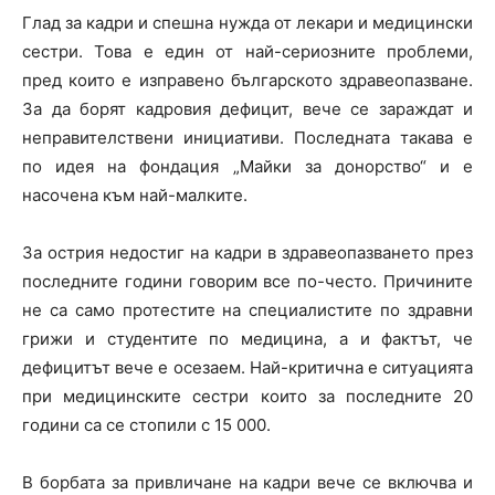
Глад за кадри и спешна нужда от лекари и медицински
сестри. Това е един от най-сериозните проблеми,
пред които е изправено българското здравеопазване.
За да борят кадровия дефицит, вече се зараждат и
неправителствени инициативи. Последната такава е
по идея на фондация „Майки за донорство“ и е
насочена към най-малките.
За острия недостиг на кадри в здравеопазването през
последните години говорим все по-често. Причините
не са само протестите на специалистите по здравни
грижи и студентите по медицина, а и фактът, че
дефицитът вече е осезаем. Най-критична е ситуацията
при медицинските сестри които за последните 20
години са се стопили с 15 000.
В борбата за привличане на кадри вече се включва и