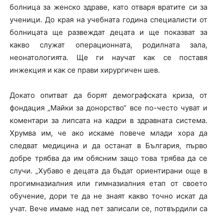
болница за женско здраве, като отваря вратите си за
ученици. До края на учебната година специалисти от
болницата ще развеждат децата и ще показват за
какво служат операционната, родилната зала,
неонатологията. Ще ги научат как се поставя
инжекция и как се прави хирургичен шев.
Докато опитват да борят демографската криза, от
фондация „Майки за донорство“ все по-често чуват и
коментари за липсата на кадри в здравната система.
Хрумва им, че ако искаме повече млади хора да
следват медицина и да останат в България, първо
добре трябва да им обясним защо това трябва да се
случи. „Хубаво е децата да бъдат ориентирани още в
прогимназиалния или гимназиалния етап от своето
обучение, дори те да не знаят какво точно искат да
учат. Вече имаме над пет записали се, потвърдили са