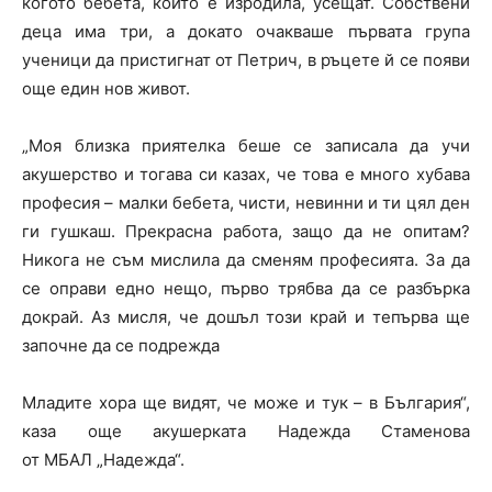
когото бебета, които е изродила, усещат. Собствени
деца има три, а докато очакваше първата група
ученици да пристигнат от Петрич, в ръцете й се появи
още един нов живот.
„Моя близка приятелка беше се записала да учи
акушерство и тогава си казах, че това е много хубава
професия – малки бебета, чисти, невинни и ти цял ден
ги гушкаш. Прекрасна работа, защо да не опитам?
Никога не съм мислила да сменям професията. За да
се оправи едно нещо, първо трябва да се разбърка
докрай. Аз мисля, че дошъл този край и тепърва ще
започне да се подрежда
Младите хора ще видят, че може и тук – в България“,
каза още акушерката Надежда Стаменова
от МБАЛ „Надежда“.