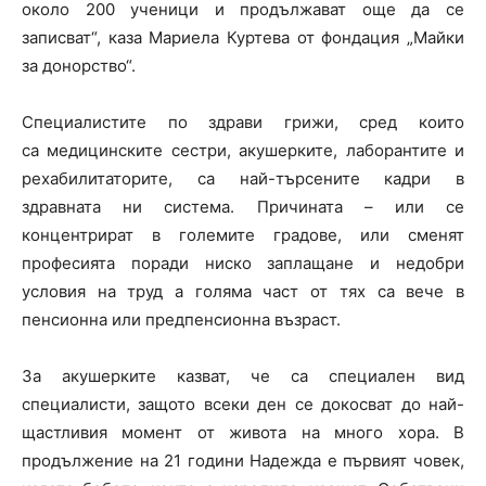
около 200 ученици и продължават още да се
записват“, каза Мариела Куртева от фондация „Майки
за донорство“.
Специалистите по здрави грижи, сред които
са медицинските сестри, акушерките, лаборантите и
рехабилитаторите, са най-търсените кадри в
здравната ни система. Причината – или се
концентрират в големите градове, или сменят
професията поради ниско заплащане и недобри
условия на труд а голяма част от тях са вече в
пенсионна или предпенсионна възраст.
За акушерките казват, че са специален вид
специалисти, защото всеки ден се докосват до най-
щастливия момент от живота на много хора. В
продължение на 21 години Надежда е първият човек,