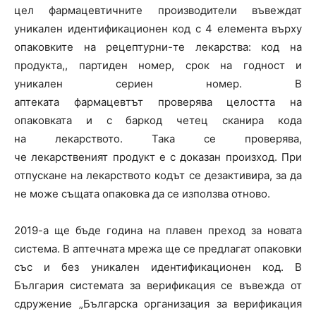
цел фармацевтичните производители въвеждат
уникален идентификационен код с 4 елемента върху
опаковките на рецептурни-те лекарства: код на
продукта,, партиден номер, срок на годност и
уникален сериен номер. В
аптеката фармацевтът проверява целостта на
опаковката и с баркод четец сканира кода
на лекарството. Така се проверява,
че лекарственият продукт е с доказан произход. При
отпускане на лекарството кодът се дезактивира, за да
не може същата опаковка да се използва отново.
2019-а ще бъде година на плавен преход за новата
система. В аптечната мрежа ще се предлагат опаковки
със и без уникален идентификационен код. В
България системата за верификация се въвежда от
сдружение „Българска организация за верификация