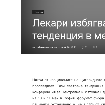
Новини
Лекари избягв
тенденция в м
от
zdravenews.eu
-
май 14, 2019
29
0
Някои от карциномите на щитовидната ж
проследяват. Тази световна тенденция
конференция за Централна и Източна Ев
на 10 и 11 май в София, форумът събра
пациенти. Установено е, че в 14% от с