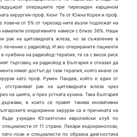
редуцират операциите при тиреоиден карцином
ната хирургия-проф. Кюнг Те от Южна Корея и проф.
е повече от 5% от тиреоид-ните възли подлежат на
а намалили оперативните намеси с близо 36%. Наши
ри рак на щитовидната жлеза, но за съжаление в
о лечение с радиойод. И ако оперираните пациенти
в чужбина на радиойод-терапия, те са с висок риск
ният търговец на радиойод в България е отказал да
мента нямат достъп до тази терапия, която иначе се
ирурзи като проф. Румен Пандев, който е един от
о, отстраняват рак на щитовидната жлеза чрез
ез на шията, а през устната кухина. Така България
държави, в които се правят такива иновативни
ългарските ендокринни хирурзи са и причината на
 бъде учреден Югоизточен европейски клуб по
 специалисти от 11 страни. Лекари ендокринолози,
 пато-лози и специалисти по образна диагностика