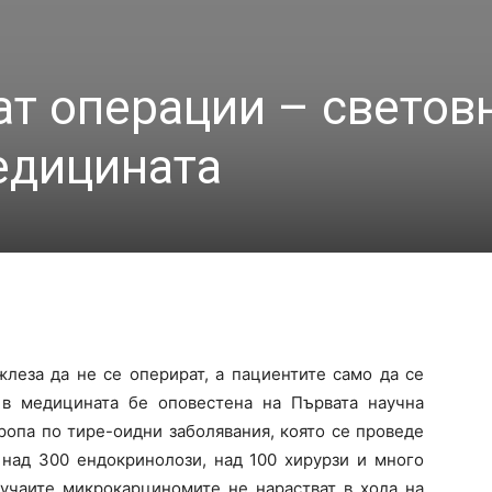
ат операции – светов
едицината
леза да не се оперират, а пациентите само да се
 в медицината бе оповестена на Първата научна
ропа по тире-оидни заболявания, която се проведе
 над 300 ендокринолози, над 100 хирурзи и много
лучаите микрокарциномите не нарастват в хода на