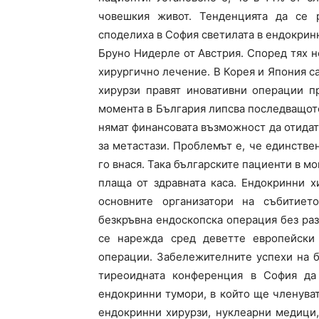
човешкия живот. Тенденцията да се 
споделиха в София светилата в ендокрин
Бруно Нидерле от Австрия. Според тях н
хирургично лечение. В Корея и Япония с
хирурзи правят иновативни операции п
момента в България липсва последващот
нямат финансовата възможност да отидат 
за метастази. Проблемът е, че единстве
го внася. Така българските пациенти в мо
плаща от здравната каса. Ендокринни х
основните организатори на събитиет
безкръвна ендоскопска операция без разр
се нарежда сред деветте европейски 
операции. Забележителните успехи на б
тиреоидната конференция в София да
ендокринни тумори, в който ще членуват
ендокринни хирурзи, нуклеарни медици,