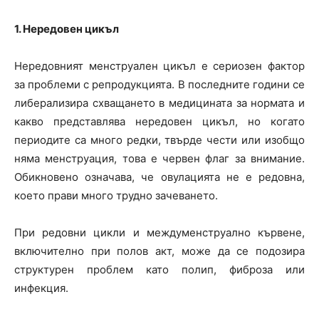
1. Нередовен цикъл
Нередовният менструален цикъл е сериозен фактор
за проблеми с репродукцията. В последните години се
либерализира схващането в медицината за нормата и
какво представлява нередовен цикъл, но когато
периодите са много редки, твърде чести или изобщо
няма менструация, това е червен флаг за внимание.
Обикновено означава, че овулацията не е редовна,
което прави много трудно зачеването.
При редовни цикли и междуменструално кървене,
включително при полов акт, може да се подозира
структурен проблем като полип, фиброза или
инфекция.