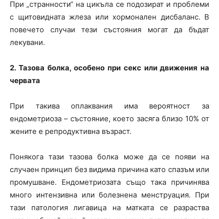
При „странности“ на цикъла се подозират и проблеми
с щитовидната жлеза или хормонален дисбаланс. В
повечето случаи тези състояния могат да бъдат
лекувани.
2. Тазова болка, особено при секс или движения на
червата
При такива оплаквания има вероятност за
ендометриоза – състояние, което засяга близо 10% от
жените е репродуктивна възраст.
Понякога тази тазова болка може да се появи на
случаен принцип без видима причина като спазъм или
промушване. Ендометриозата също така причинява
много интензивна или болезнена менструация. При
тази патология лигавица на матката се разраства