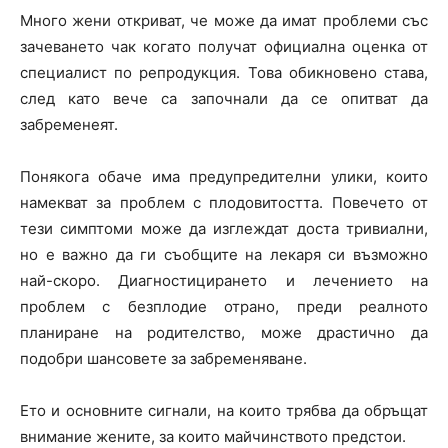
Много жени откриват, че може да имат проблеми със
зачеването чак когато получат официална оценка от
специалист по репродукция. Това обикновено става,
след като вече са започнали да се опитват да
забременеят.
Понякога обаче има предупредителни улики, които
намекват за проблем с плодовитостта. Повечето от
тези симптоми може да изглеждат доста тривиални,
но е важно да ги съобщите на лекаря си възможно
най-скоро. Диагностицирането и лечението на
проблем с безплодие отрано, преди реалното
планиране на родителство, може драстично да
подобри шансовете за забременяване.
Ето и основните сигнали, на които трябва да обръщат
внимание жените, за които майчинството предстои.