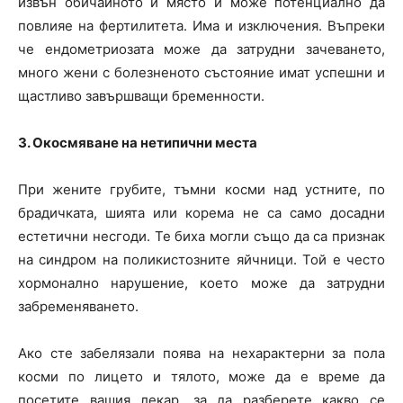
извън обичайното й място и може потенциално да
повлияе на фертилитета. Има и изключения. Въпреки
че ендометриозата може да затрудни зачеването,
много жени с болезненото състояние имат успешни и
щастливо завършващи бременности.
3. Окосмяване на нетипични места
При жените грубите, тъмни косми над устните, по
брадичката, шията или корема не са само досадни
естетични несгоди. Те биха могли също да са признак
на синдром на поликистозните яйчници. Той е често
хормонално нарушение, което може да затрудни
забременяването.
Ако сте забелязали поява на нехарактерни за пола
косми по лицето и тялото, може да е време да
посетите вашия лекар, за да разберете какво се