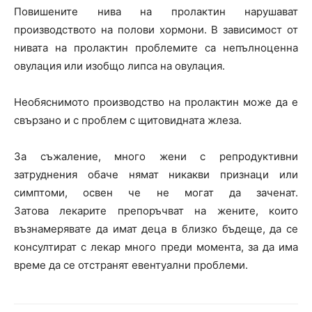
Повишените нива на пролактин нарушават
производството на полови хормони. В зависимост от
нивата на пролактин проблемите са непълноценна
овулация или изобщо липса на овулация.
Необяснимото производство на пролактин може да е
свързано и с проблем с щитовидната жлеза.
За съжаление, много жени с репродуктивни
затруднения обаче нямат никакви признаци или
симптоми, освен че не могат да заченат.
Затова лекарите препоръчват на жените, които
възнамерявате да имат деца в близко бъдеще, да се
консултират с лекар много преди момента, за да има
време да се отстранят евентуални проблеми.