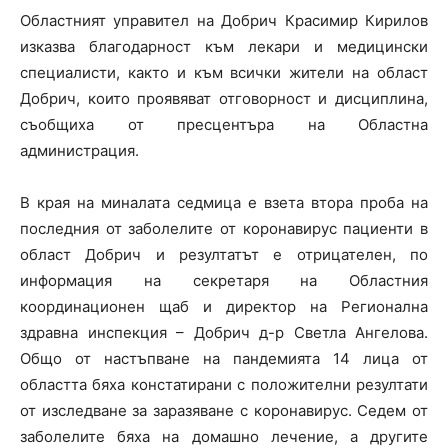
Областният управител на Добрич Красимир Кирилов
изказва благодарност към лекари и медицински
специалисти, както и към всички жители на област
Добрич, които проявяват отговорност и дисциплина,
съобщиха от пресцентъра на Областна
администрация.
В края на миналата седмица е взета втора проба на
последния от заболелите от коронавирус пациенти в
област Добрич и резултатът е отрицателен, по
информация на секретаря на Областния
координационен щаб и директор на Регионална
здравна инспекция – Добрич д-р Светла Ангелова.
Общо от настъпване на пандемията 14 лица от
областта бяха констатирани с положителни резултати
от изследване за заразяване с коронавирус. Седем от
заболелите бяха на домашно лечение, а другите