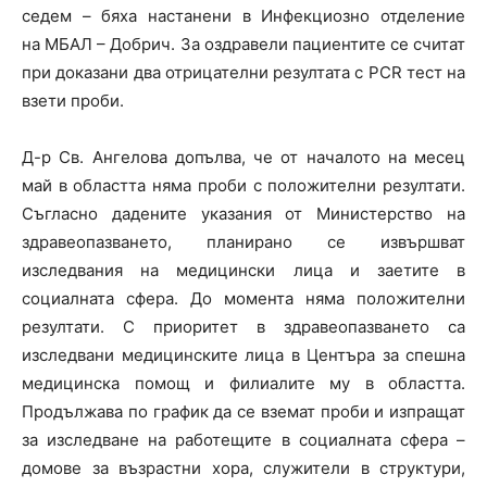
седем – бяха настанени в Инфекциозно отделение
на МБАЛ – Добрич. За оздравели пациентите се считат
при доказани два отрицателни резултата с PCR тест на
взети проби.
Д-р Св. Ангелова допълва, че от началото на месец
май в областта няма проби с положителни резултати.
Съгласно дадените указания от Министерство на
здравеопазването, планирано се извършват
изследвания на медицински лица и заетите в
социалната сфера. До момента няма положителни
резултати. С приоритет в здравеопазването са
изследвани медицинските лица в Центъра за спешна
медицинска помощ и филиалите му в областта.
Продължава по график да се вземат проби и изпращат
за изследване на работещите в социалната сфера –
домове за възрастни хора, служители в структури,