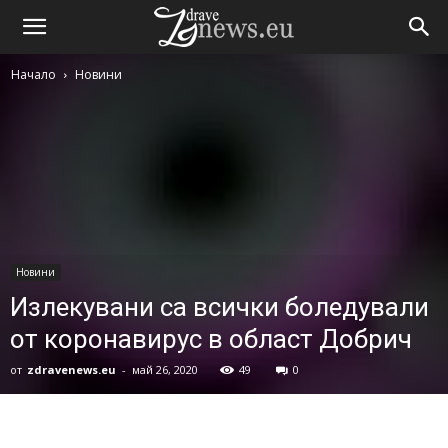
Начало
Новини
Новини
Излекувани са всички боледували
от коронавирус в област Добрич
от
zdravenews.eu
-
май 26, 2020
49
0