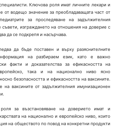
специалисти. Ключова роля имат личните лекари и
 е от водещо значение за преобладаващата част от
педиатрите за проследяване на задължителния
 съвети, изграждането на отношения на доверие с
два да се подкрепя и насърчава.
ледва да бъде поставен и върху разяснителните
информация на разбираем език, като е важно
ки факти и доказателства за ефикасността на
европейско, така и на национално ниво ясно
носно безопасността и ефикасността на ваксините.
е на ваксините от задължителния имунизационен
и.
роля за възстановяване на доверието имат и
карствата на национално и европейско ниво, които
ция на обществото по повод на конкретни продукти