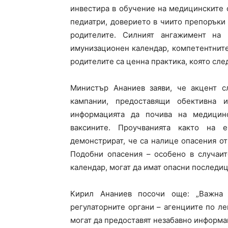
инвестира в обучение на медицинските 
педиатри, доверието в чиито препоръки
родителите. Силният ангажимент на 
имунизационен календар, компетентните
родителите са ценна практика, която сле
Министър Ананиев заяви, че акцент с
кампании, предоставящи обективна 
информацията да почива на медицинс
ваксините. Проучванията както на 
демонстрират, че са налице опасения от
Подобни опасения – особено в случаит
календар, могат да имат опасни последиц
Кирил Ананиев посочи още: „Важна 
регулаторните органи – агенциите по ле
могат да предоставят незабавно информа