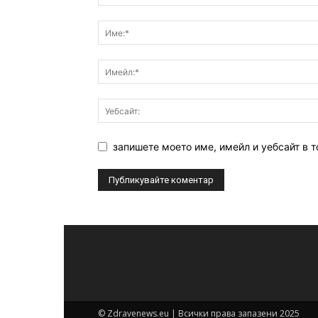
запишете моето име, имейл и уебсайт в т
© Zdravenews.eu | Всички права запазени 2025