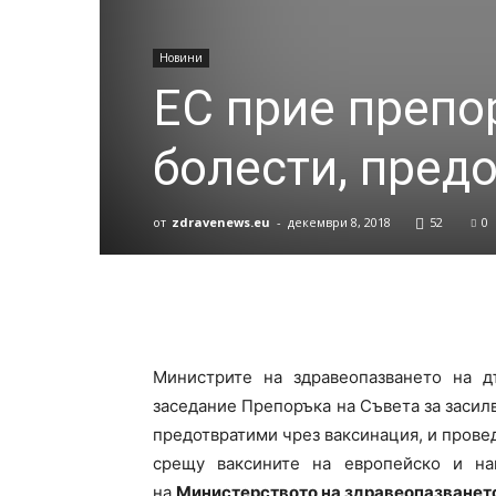
Новини
ЕС прие препо
болести, пред
от
zdravenews.eu
-
декември 8, 2018
52
0
Министрите на здравеопазването на 
заседание Препоръка на Съвета за засил
предотвратими чрез ваксинация, и прове
срещу ваксините на европейско и на
на
Министерството на здравеопазванет