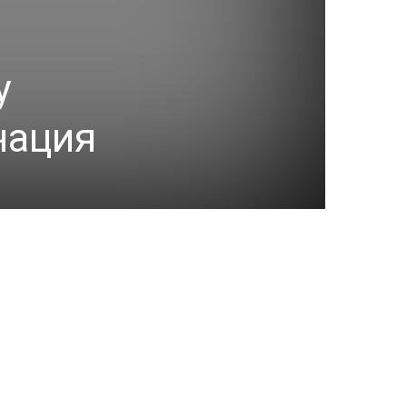
у
нация