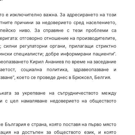
то е изключително важна. За адресирането на този
тните причини за недоверието сред населението,
опейско ниво. За справяне с тези проблеми са
еригата: отговорно отношение на производителите,
; силни регулаторни органи, прилагащи стриктно
ински специалисти; добре информирани пациенти“.
веопазването Кирил Ананиев по време на заседание
етост, социална политика, здравеопазване и
зване“, което се проведе днес в Брюксел, Белгия.
ъката за укрепване на сътрудничеството между
и с цел намаляване недоверието на обществото
е България е страна, която поставя на първо място
ация на достъпен за обществото език, и която