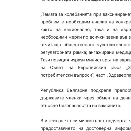
„Темата за колебанията при ваксиниране
проблем е необходим анализ на конкре
както на национално, така и на евр
необходими мерки по всички звена във в
отчитащо обществената чувствителност
регулаторната рамка; ангажирани медиц
Тази позиция изрази министърът на здра
на Съвет на Европейския съюз „За
потребителски въпроси“, част „Здравеопа
Република България подкрепя препор
държавите-членки чрез обмен на данн
относно безопасността на ваксините.
В изказването си министърът подчерта, ч
предоставянето на достоверна информ