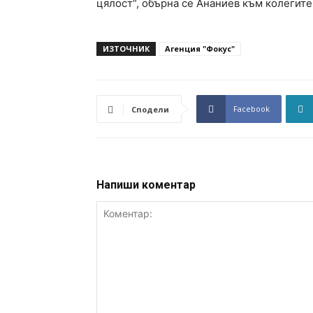
цялост“, обърна се Ананиев към колегите
ИЗТОЧНИК
Агенция "Фокус"
Facebook
Сподели
Напиши коментар