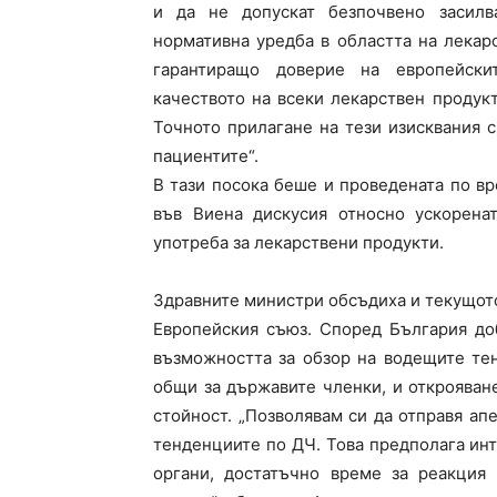
и да не допускат безпочвено засилв
нормативна уредба в областта на лекар
гарантиращо доверие на европейски
качеството на всеки лекарствен продукт,
Точното прилагане на тези изисквания 
пациентите“.
В тази посока беше и проведената по в
във Виена дискусия относно ускорена
употреба за лекарствени продукти.
Здравните министри обсъдиха и текущото
Европейския съюз. Според България до
възможността за обзор на водещите те
общи за държавите членки, и открояван
стойност. „Позволявам си да отправя ап
тенденциите по ДЧ. Това предполага ин
органи, достатъчно време за реакция 