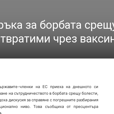
ръка за борбата срещ
отвратими чрез вакси
държавите-членки на ЕС приеха на днешното си
ване на сътрудничеството в борбата срещу болести,
доха дискусия за справяне с погрешните разбирания
ционално ниво. Това съобщиха от пресцентъра
о
.