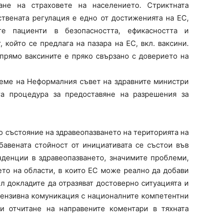
ане на страховете на населението. Стриктната
ствената регулация е едно от достиженията на ЕС,
те пациенти в безопасността, ефикасността и
 който се предлага на пазара на ЕС, вкл. ваксини.
спрямо ваксините е пряко свързано с доверието на
реме на Неформалния съвет на здравните министри
та процедура за предоставяне на разрешения за
 състояние на здравеопазването на територията на
бавената стойност от инициативата се състои във
нденции в здравеопазването, значимите проблеми,
ето на области, в които ЕС може реално да добави
ел докладите да отразяват достоверно ситуацията и
тензивна комуникация с националните компетентни
и отчитане на направените коментари в тяхната