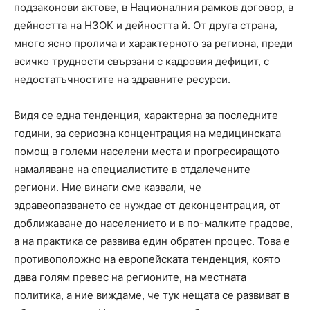
подзаконови актове, в Националния рамков договор, в
дейността на НЗОК и дейността й. От друга страна,
много ясно пролича и характерното за региона, преди
всичко трудности свързани с кадровия дефицит, с
недостатъчностите на здравните ресурси.
Видя се една тенденция, характерна за последните
години, за сериозна концентрация на медицинската
помощ в големи населени места и прогресиращото
намаляване на специалистите в отдалечените
региони. Ние винаги сме казвали, че
здравеопазването се нуждае от деконцентрация, от
доближаване до населението и в по-малките градове,
а на практика се развива един обратен процес. Това е
противоположно на европейската тенденция, която
дава голям превес на регионите, на местната
политика, а ние виждаме, че тук нещата се развиват в