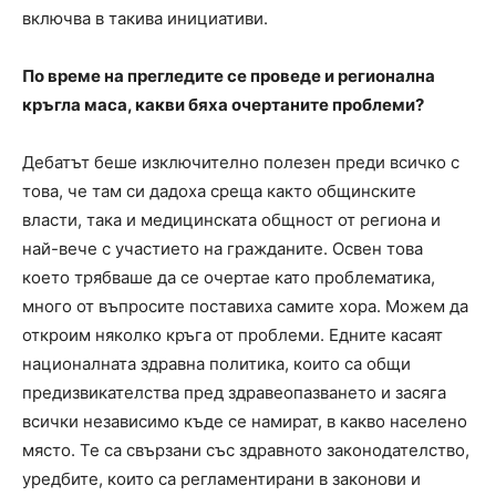
включва в такива инициативи.
По време на прегледите се проведе и регионална
кръгла маса, какви бяха очертаните проблеми?
Дебатът беше изключително полезен преди всичко с
това, че там си дадоха среща както общинските
власти, така и медицинската общност от региона и
най-вече с участието на гражданите. Освен това
което трябваше да се очертае като проблематика,
много от въпросите поставиха самите хора. Можем да
откроим няколко кръга от проблеми. Едните касаят
националната здравна политика, които са общи
предизвикателства пред здравеопазването и засяга
всички независимо къде се намират, в какво населено
място. Те са свързани със здравното законодателство,
уредбите, които са регламентирани в законови и