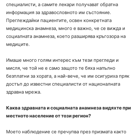
специалисти, а самите лекари получават обратна
информация за здравословното им състояние.
Преглеждайки пациентите, освен конкретната
медицинска анамнеза, много е важно, че се вижда и
социалната анамнеза, което разширява кръгозора на
медиците.
Имаше много голям интерес към тези прегледи и
мисля, че той не е само защото те бяха напълно
безплатни за хората, а най-вече, че им осигуриха пряк
достъп до известни специалисти от националната
здравна мрежа.
Каква здравната и социалната анамнеза видяхте при
местното население от този регион?
Моето наблюдение се пречупва през призмата както