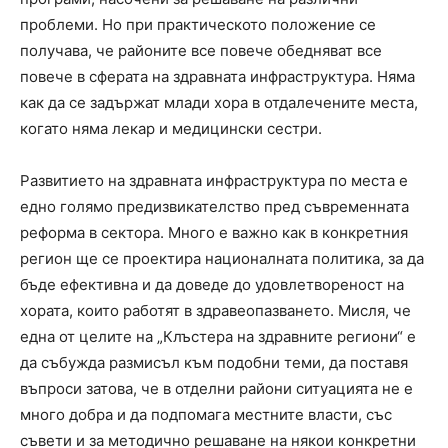
проблеми. Но при практическото положение се
получава, че районите все повече обедняват все
повече в сферата на здравната инфраструктура. Няма
как да се задържат млади хора в отдалечените места,
когато няма лекар и медицински сестри.
Развитието на здравната инфраструктура по места е
едно голямо предизвикателство пред съвременната
реформа в сектора. Много е важно как в конкретния
регион ще се проектира националната политика, за да
бъде ефективна и да доведе до удовлетвореност на
хората, които работят в здравеопазването. Мисля, че
една от целите на „Клъстера на здравните региони“ е
да събужда размисъл към подобни теми, да поставя
въпроси затова, че в отделни райони ситуацията не е
много добра и да подпомага местните власти, със
съвети и за методично решаване на някои конкретни