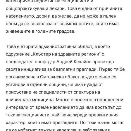
категоричен недостиг на специалисти и
общопрактикуващи лекари. Това е една от причините
населението, дори и да желае, да не може в пълен
обем да се възползва от възможностите, които имат
живеещите в големите градове.
Това е втората административна област, в която
сдружение „Клъстер на здравните региони“ с
председател проф. д-р Андрей Кехайов провежда
своята инициатива за безплатни прегледи. Първо тя бе
организирана в Смолянска област, където също се
установи в отделни общини, че има нужда от
присъствие на специалисти от спектъра на
клиничната медицина. Много е полезно в определени
интервали от време населението да има достъпът до
такива специалисти, най-вече заради превантивния
характер, които имат прегледите. По този начин могат
да се избегнат тежки и увреждащи заболявания,