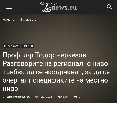
Начало
Интервюта
Интервюта
Новини
Проф. д-р Тодор Черкезов:
Разговорите на регионално ниво
трябва да се насърчават, за да се
очертаят спецификите на местно
ниво
от
zdravenews.eu
-
юли 27, 2023
606
0