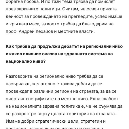
обратна посока. И по тази тема трябва да помислят
през здравните политици. Считам, че освен пряката
дейност за провеждането на прегледите, успех имаше
и кръглата маса, за което трябва да благодарим на
проф. Андрей Кехайов и местните власти.
Как трябва да продължи дебатът на регионални ниво
и какво влияние оказва на здравната система на
национално ниво?
Разговорите на регионално ниво трябва да се
насърчават, желателно е такива дебати да се
провеждат в различни региони на страната, за да се
очертаят спецификите на местно ниво. Една слабост
на националната здравна политика е, че не съумява да
се разпростре върху цялата територия на страната.
Имаме добри стратегически цели, стратегии и
програми, насочени за решаване на различни