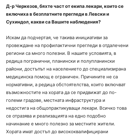
Д-р Черкезов, бяхте част от екипа лекари, които се
включиха в безплатните прегледи в Левски и
Сухиндол, какви са Вашите наблюдения?
Искам да подчертая, че такива инициативи за
провеждане на профилактични прегледи в отдалечени
региони са много полезни. В нашите условията, в
редица погранични, планински и полупланински
райони, достъпът на населението до специализирана
медицинска помощ е ограничен. Причините не са
нормативни, а редица обстоятелства, които включват
възможностите на хората да се придвижат до по-
големи градове, местната инфраструктура и
недостига на общопрактикуващи лекари. Всичко това
се отразява и реализацията на едно подобно
начинание е много полезно за местните жители.
Хората имат достъп до висококвалифицирани