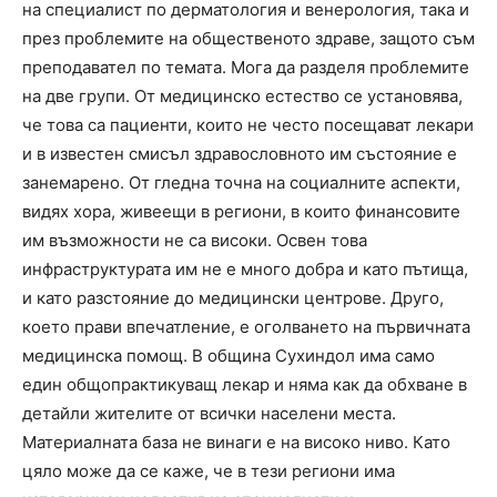
на специалист по дерматология и венерология, така и
през проблемите на общественото здраве, защото съм
преподавател по темата. Мога да разделя проблемите
на две групи. От медицинско естество се установява,
че това са пациенти, които не често посещават лекари
и в известен смисъл здравословното им състояние е
занемарено. От гледна точна на социалните аспекти,
видях хора, живеещи в региони, в които финансовите
им възможности не са високи. Освен това
инфраструктурата им не е много добра и като пътища,
и като разстояние до медицински центрове. Друго,
което прави впечатление, е оголването на първичната
медицинска помощ. В община Сухиндол има само
един общопрактикуващ лекар и няма как да обхване в
детайли жителите от всички населени места.
Материалната база не винаги е на високо ниво. Като
цяло може да се каже, че в тези региони има