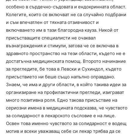
особено в сърдечно-съдовата и ендокринната област.
Колегите, които се включват не са случайно подбрани
и съм впечатлен от тяхната отзивчивост и
включването им в тази благородна кауза. Никой от
присъстващите специалисти не очаквал
възнаграждения и стимули, затова че се включва в
здравното пространство на тези области, където не е
достатъчна медицинската помощ. Второто начинание
за прегледите, бе това в Левски и Сухиндол, където
присъствието ни беше също напълно оправдано.
Знаем, че има и други области, в който такива идеи за
организиране на профилактични прегледи, изиграват
много позитивна роля. Едно такова присъствие на
сериозни имена в медицината подсказва, че чувството
за солидарност в лекарското съсловие е на лице.
Освен това именно чувството за солидарност е водещ
мотив и всеки уважаващ себе си лекар трябва да се