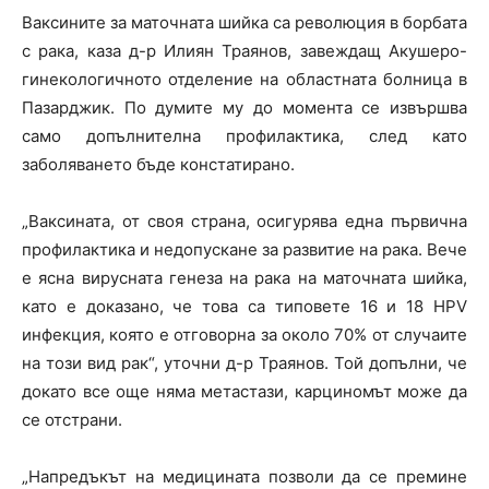
Ваксините за маточната шийка са революция в борбата
с рака, каза д-р Илиян Траянов, завеждащ Акушеро-
гинекологичното отделение на областната болница в
Пазарджик. По думите му до момента се извършва
само допълнителна профилактика, след като
заболяването бъде констатирано.
„Ваксината, от своя страна, осигурява една първична
профилактика и недопускане за развитие на рака. Вече
е ясна вирусната генеза на рака на маточната шийка,
като е доказано, че това са типовете 16 и 18 HPV
инфекция, която е отговорна за около 70% от случаите
на този вид рак“, уточни д-р Траянов. Той допълни, че
докато все още няма метастази, карциномът може да
се отстрани.
„Напредъкът на медицината позволи да се премине