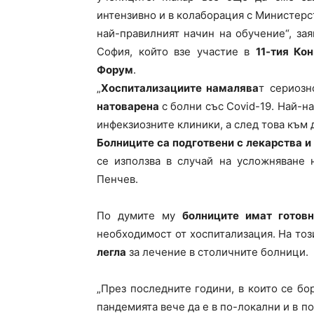
интензивно и в колаборация с Министерст
най-правилният начин на обучение“, за
София, който взе участие в
11-тия Ко
Форум
.
„
Хоспитализациите намалява
т сериозн
натоварена
с болни със Covid-19. Най-н
инфекзиозните клиники, а след това към 
Болниците са подготвени с лекарства и
се използва в случай на усложняване 
Пенчев.
По думите му
болниците имат готов
необходимост от хоспитализация. На то
легла
за лечение в столичните болници.
„През последните години, в които се бо
пандемията вече да е в по-локални и в по