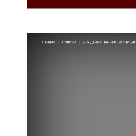
Zdravenews.eu
Начало
Новини
Д-р Данчо Пенчев: Болниците