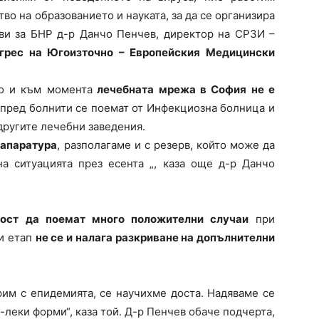
во на образованието и науката, за да се организира
яви за БНР д-р Данчо Пенчев, директор на СРЗИ –
нгрес на Югоизточно – Европейския Медицински
о и към момента
лечебната мрежа в София не е
апред болнити се поемат от Инфекциозна болница и
другите лечебни заведения.
 апаратура
, разполагаме и с резерв, който може да
на ситуацията през есента „, каза още д-р Данчо
ност да поемат много положителни случаи
при
зи етап
не се и налага разкриване на допълнителни
рим с епидемията, се научихме доста. Надяваме се
-леки форми“, каза той. Д-р Пенчев обаче подчерта,