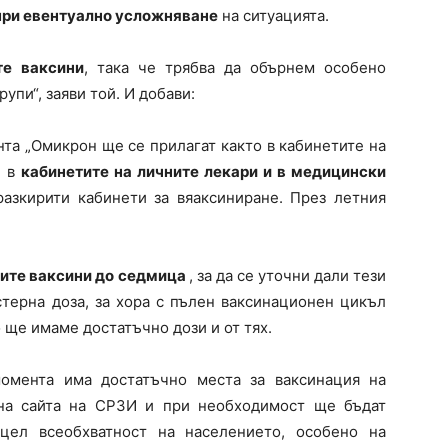
 при евентуално усложняване
на ситуацията.
те ваксини
, така че трябва да обърнем особено
упи“, заяви той. И добави:
та „Омикрон ще се прилагат както в кабинетите на
 в
кабинетите на личните лекари и в медицински
азкирити кабинети за вяаксиниране. През летния
вите ваксини до седмица
, за да се уточни дали тези
стерна доза, за хора с пълен ваксинационен цикъл
о ще имаме достатъчно дози и от тях.
омента има достатъчно места за ваксинация на
 на сайта на СРЗИ и при необходимост ще бъдат
цел всеобхватност на населението, особено на