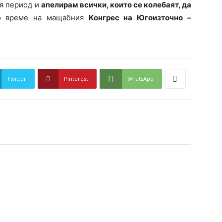
ия период и
апелирам всички, които се колебаят, да
по време на мащабния
Конгрес на Югоизточно –
Twitter
Pinterest
WhatsApp