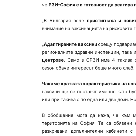
че
РЗИ-София е в готовност да реагира
„В България вече
пристигнаха и нови
внимание на ваксинацията на рисковите гр
„Адаптираните ваксини
срещу подвариан
регионалните здравни инспекции, така и
центрове
. Само в СРЗИ има 4 такива р
сезон обаче интересът беше много слаб.
Чакаме кратката характеристика на но
ваксини ще се поставят именно като бу
или при такива с по една или две дози. Н
В обобщение мога да кажа, че към м
територията на София. Те са обявени
разкривани допълнителни кабинети с 