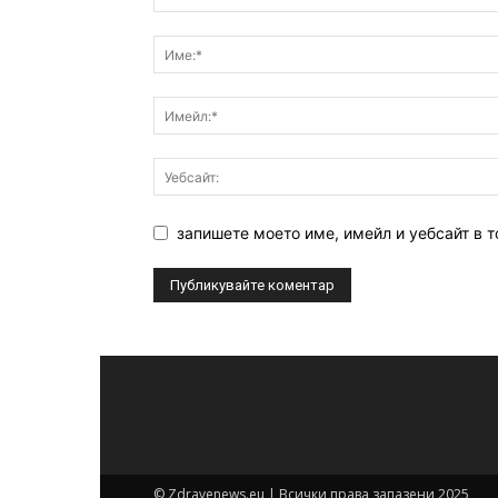
запишете моето име, имейл и уебсайт в т
© Zdravenews.eu | Всички права запазени 2025