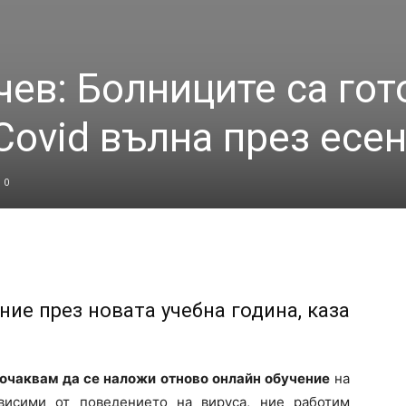
чев: Болниците са гот
Covid вълна през есе
0
ие през новата учебна година, каза
 очаквам да се наложи отново онлайн обучение
на
висими от поведението на вируса, ние работим