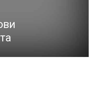
ови
нта