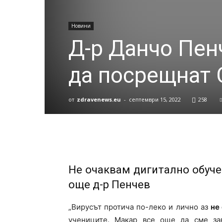
Новини
Д-р Данчо Пен
да посрещнат 
от
zdravenews.eu
-
септември 15, 2022
258
Не очаквам дигитално обучен
още д-р Пенчев
„Вирусът протича по-леко и лично аз
не
учениците. Макар все още да сме за