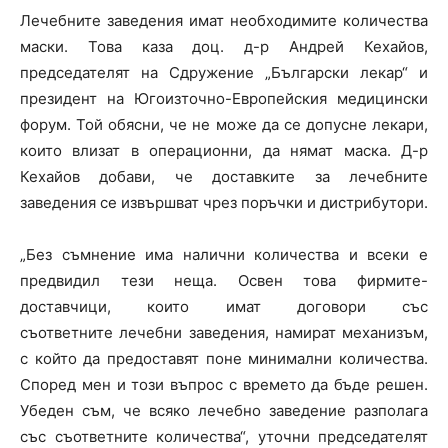
Лечебните заведения имат необходимите количества
маски. Това каза доц. д-р Андрей Кехайов,
председателят на Сдружение „Български лекар“ и
президент на Югоизточно-Европейския медицински
форум. Той обясни, че не може да се допусне лекари,
които влизат в операционни, да нямат маска. Д-р
Кехайов добави, че доставките за лечебните
заведения се извършват чрез поръчки и дистрибутори.
„Без съмнение има налични количества и всеки е
предвидил тези неща. Освен това фирмите-
доставчици, които имат договори със
съответните лечебни заведения, намират механизъм,
с който да предоставят поне минимални количества.
Според мен и този въпрос с времето да бъде решен.
Убеден съм, че всяко лечебно заведение разполага
със съответните количества“, уточни председателят