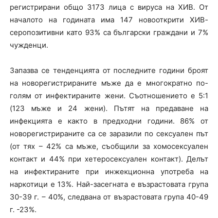
регистрирани общо 3173 лица с вируса на ХИВ. От
началото на годината има 147 новооткрити ХИВ-
серопозитивни като 93% са български граждани и 7%
чужденци.
Запазва се тенденцията от последните години броят
на новорегистрираните мъже да е многократно по-
голям от инфектираните жени. Съотношението е 5:1
(123 мъже и 24 жени). Пътят на предаване на
инфекцията е както в предходни години. 86% от
новорегистрираните са се заразили по сексуален път
(от тях – 42% са мъже, съобщили за хомосексуален
контакт и 44% при хетеросексуален контакт). Делът
на инфектираните при инжекционна употреба на
наркотици е 13%. Най-засегната е възрастовата група
30-39 г. – 40%, следвана от възрастовата група 40-49
г. -23%.