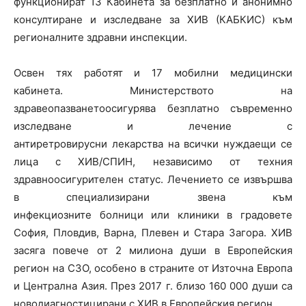
функционират 13 Кабинета за безплатно и анонимно
консултиране и изследване за ХИВ (КАБКИС) към
регионалните здравни инспекции.
Освен тях работят и 17 мобилни медицински
кабинета. Министерството на
здравеопазванетоосигурява безплатно съвременно
изследване и лечение с
антиретровирусни лекарства на всички нуждаещи се
лица с ХИВ/СПИН, независимо от техния
здравноосигурителен статус. Лечението се извършва
в специализирани звена към
инфекциозните болници или клиники в градовете
София, Пловдив, Варна, Плевен и Стара Загора. ХИВ
засяга повече от 2 милиона души в Европейския
регион на СЗО, особено в страните от Източна Европа
и Централна Азия. През 2017 г. близо 160 000 души са
новодиагностицирани с ХИВ в Европейския регион.