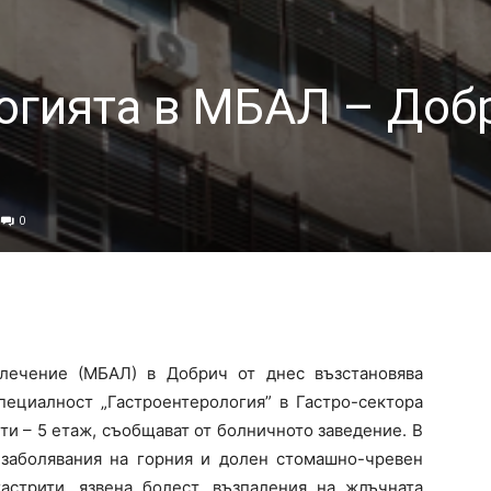
огията в МБАЛ – Доб
0
лечение (МБАЛ) в Добрич от днес възстановява
пециалност „Гастроентерология” в Гастро-сектора
и – 5 етаж, съобщават от болничното заведение. В
т заболявания на горния и долен стомашно-чревен
гастрити, язвена болест, възпаления на жлъчната