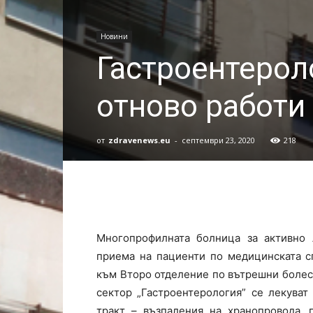
Новини
Гастроентерол
отново работи
от
zdravenews.eu
-
септември 23, 2020
218
Многопрофилната болница за активно 
приема на пациенти по медицинската с
към Второ отделение по вътрешни болест
сектор „Гастроентерология” се лекува
тракт – възпаления на хранопровода, 