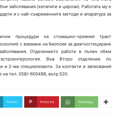
ни заболявания (хепатити и цирози). Работата му е
дарти и с най-съвременните методи и апаратура за
тични процедури на стомашно-чревния тракт
оскопия) с вземане на биопсии за диагностициране
заболявания. Отделението работи в пълен обем
строентерология. Във Второ отделение по
и и 2-ма специализанти. За контакти и записвания
 на тел. 058/–600488, вътр.520.
Twitter
Pinterest
WhatsApp