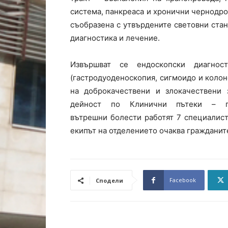
система, панкреаса и хронични чернодроб
съобразена с утвърдените световни стан
диагностика и лечение.
Извършват се ендоскопски диагнос
(гастродуоденоскопия, сигмоидо и колон
на доброкачествени и злокачествени 
дейност по Клинични пътеки – га
вътрешни болести работят 7 специалист
екипът на отделението очаква гражданите
Facebook
Сподели