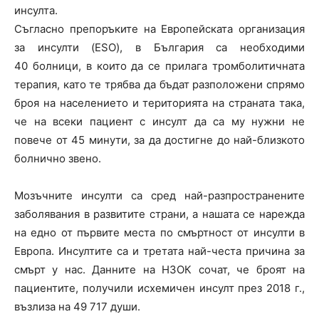
инсулта.
Съгласно препоръките на Европейската организация
за инсулти (ESO), в България са необходими
40 болници, в които да се прилага тромболитичната
терапия, като те трябва да бъдат разположени спрямо
броя на населението и територията на страната така,
че на всеки пациент с инсулт да са му нужни не
повече от 45 минути, за да достигне до най-близкото
болнично звено.
Мозъчните инсулти са сред най-разпространените
заболявания в развитите страни, а нашата се нарежда
на едно от първите места по смъртност от инсулти в
Европа. Инсултите са и третата най-честа причина за
смърт у нас. Данните на НЗОК сочат, че броят на
пациентите, получили исхемичен инсулт през 2018 г.,
възлиза на 49 717 души.