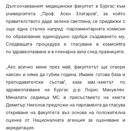
Дългоочакваният медицински факултет в Бургас към
университета „Проф. Асен Златаров“, за който
правителството даде зелена светлина, се придвижи с
още една стъпка напред -парламентарната комисия
по образование единодушно одобри създаването му.
Следващата процедура е гласуване в комисията
по здравеопазване и в пленарна зала след празниците.
„Ако всичко мине през май, факултетът ще отвори
наесен и няма да губим година. Имаме готова база и
преподавателски състав“, каза зам.-кметът по
здравеопазване на Бургас д-р Лорис Мануелян.
Миналата седмица МС в присъствието на кмета
Димитър Николов предложи на парламента да гласува
откриване на факултета въз основа на положителна
оценка от Националната агенция за оценяване и
акредитация.