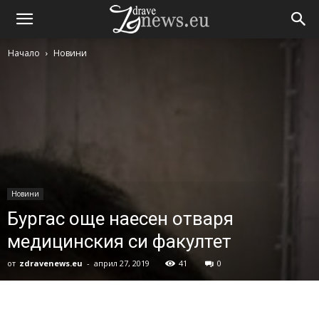
Начало
Новини
Новини
Бургас още наесен отваря
медицинския си факултет
от
zdravenews.eu
-
април 27, 2019
41
0