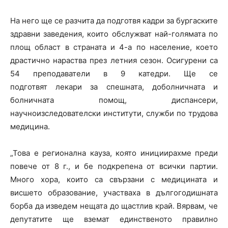
На него ще се разчита да подготвя кадри за бургаските
здравни заведения, които обслужват най-голямата по
площ област в страната и 4-а по население, което
драстично нараства през летния сезон. Осигурени са
54 преподаватели в 9 катедри. Ще се
подготвят лекари за спешната, доболничната и
болничната помощ, диспансери,
научноизследователски институти, служби по трудова
медицина.
„Това е регионална кауза, която инициирахме преди
повече от 8 г., и бе подкрепена от всички партии.
Много хора, които са свързани с медицината и
висшето образование, участваха в дългогодишната
борба да изведем нещата до щастлив край. Вярвам, че
депутатите ще вземат единственото правилно