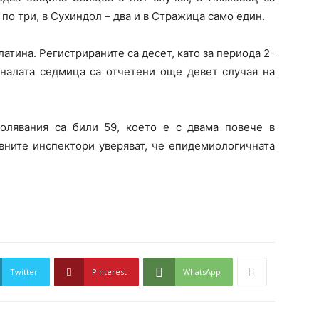
по три, в Сухиндол – два и в Стражица само един.
атина. Регистрираните са десет, като за периода 2-
иналата седмица са отчетени още девет случая на
олявания са били 59, което е с двама повече в
вните инспектори уверяват, че епидемиологичната
Twitter
Pinterest
WhatsApp