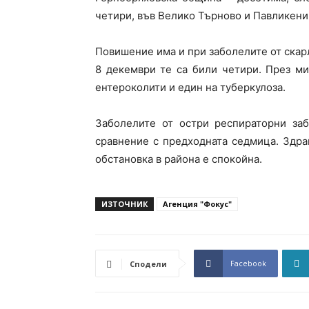
четири, във Велико Търново и Павликени 
Повишение има и при заболелите от скарл
8 декември те са били четири. През м
ентероколити и един на туберкулоза.
Заболелите от остри респираторни заб
сравнение с предходната седмица. Здра
обстановка в района е спокойна.
ИЗТОЧНИК
Агенция "Фокус"
Facebook
Сподели