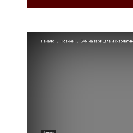
Zdravenews.eu
Начало
Новини
Бум на варицела и скарлати
Новини