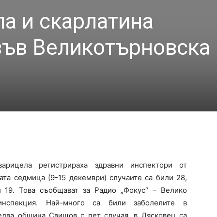
ла и скарлатина
във Великотърновска
варицела регистрираха здравни инспектори от
ата седмица (9-15 декември) случаите са били 28,
 19. Това съобщават за Радио „Фокус“ – Велико
инспекция. Най-много са били заболелите в
едва община Свищов с пет случая, в Лясковец са