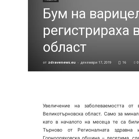
Бум на варице
регистрираха 
област
от
zdravenews.eu
-
декември 17, 2019
16
0
Увеличение на заболеваемостта от 
Великотърновска област. Само за минал
като в началото на месеца те са били
Търново от Регионалната здравна 
Горнооряховска община – десетима, сл