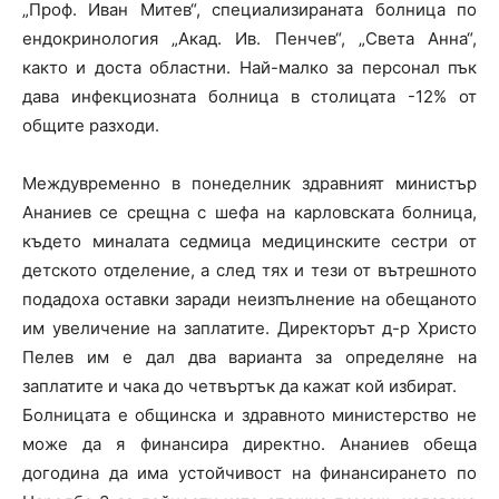
„Проф. Иван Митев“, специализираната болница по
ендокринология „Акад. Ив. Пенчев“, „Света Анна“,
както и доста областни. Най-малко за персонал пък
дава инфекциозната болница в столицата -12% от
общите разходи.
Междувременно в понеделник здравният министър
Ананиев се срещна с шефа на карловската болница,
където миналата седмица медицинските сестри от
детското отделение, а след тях и тези от вътрешното
подадоха оставки заради неизпълнение на обещаното
им увеличение на заплатите. Директорът д-р Христо
Пелев им е дал два варианта за определяне на
заплатите и чака до четвъртък да кажат кой избират.
Болницата е общинска и здравното министерство не
може да я финансира директно. Ананиев обеща
догодина да има устойчивост на финансирането по