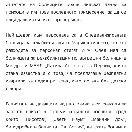
отчетите на болниците обаче липсват данни за
приходите им през последното тримесечие, за да се
види дали изпълняват препоръката.
Най-щедри към персонала са в Специализираната
болница за рехаби-литация в Марикостино-во, където
разходите за персонал стигат 74%. След нея са
болницата за рехабилитация по вътрешни болници в
Мездра и МБАЛ „Рахила Ангелова“ в Перник, която
стана известна и с това, че предлагаше безплатни
квартири за педиатри, след като остана без детски
лекари.
В листата на даващите над половината си разходи за
заплати влизат и големи софийски болници, сред
които „Пирогов“, „Свети Наум“, „Майчин дом“,
белодробната болница „Св. София“, детската болница