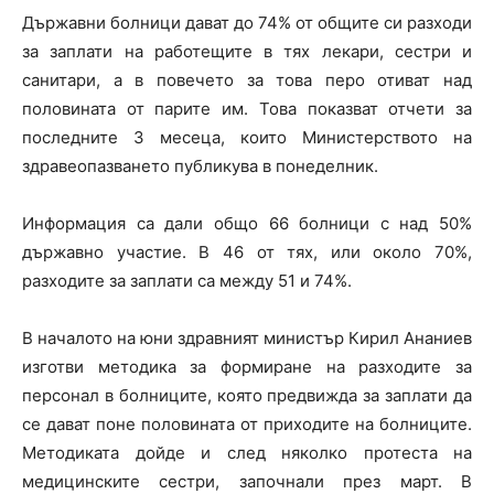
Държавни болници дават до 74% от общите си разходи
за заплати на работещите в тях лекари, сестри и
санитари, а в повечето за това перо отиват над
половината от парите им. Това показват отчети за
последните 3 месеца, които Министерството на
здравеопазването публикува в понеделник.
Информация са дали общо 66 болници с над 50%
държавно участие. В 46 от тях, или около 70%,
разходите за заплати са между 51 и 74%.
В началото на юни здравният министър Кирил Ананиев
изготви методика за формиране на разходите за
персонал в болниците, която предвижда за заплати да
се дават поне половината от приходите на болниците.
Методиката дойде и след няколко протеста на
медицинските сестри, започнали през март. В