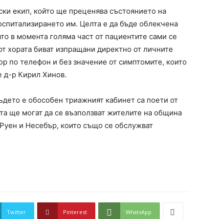
ки екип, който ще преценява състоянието на
оспитализирането им. Целта е да бъде облекчена
ато в момента голяма част от пациентите сами се
 от хората биват изпращани директно от личните
ор по телефон и без значение от симптомите, които
е д-р Кирил Хинов.
ъдето е обособен триажният кабинет са поети от
та ще могат да се възползват жителите на община
 Руен и Несебър, които също се обслужват
Twitter
Pinterest
WhatsApp