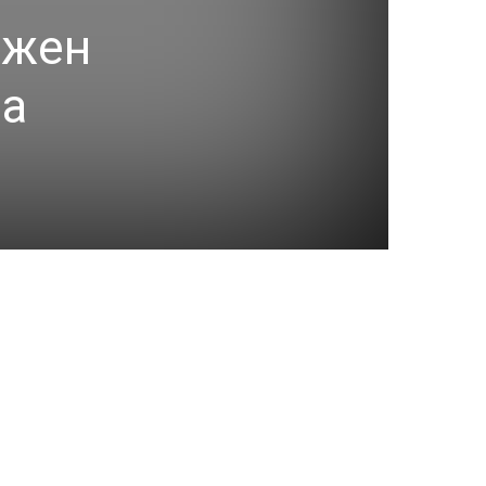
ажен
за