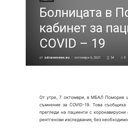
Болницата в П
кабинет за па
COVID – 19
от
zdravenews.eu
-
октомври 6, 2021
54
0
От утре, 7 октомври, в МБАЛ Поморие 
съмнение за COVID-19. Това съобщиха 
прегледи на пациенти с коронавирусни 
рентгенови изследвания, без необходимос