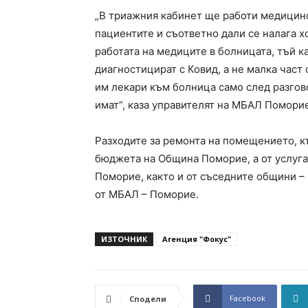
„В триажния кабинет ще работи медицинс
пациентите и съответно дали се налага х
работата на медиците в болницата, тъй к
диагностицират с Ковид, а не малка част
им лекари към болница само след разгов
имат“, каза управителят на МБАЛ Помори
Разходите за ремонта на помещението, к
бюджета на Община Поморие, а от услуга
Поморие, както и от съседните общини –
от МБАЛ – Поморие.
ИЗТОЧНИК
Агенция "Фокус"
Facebook
Сподели