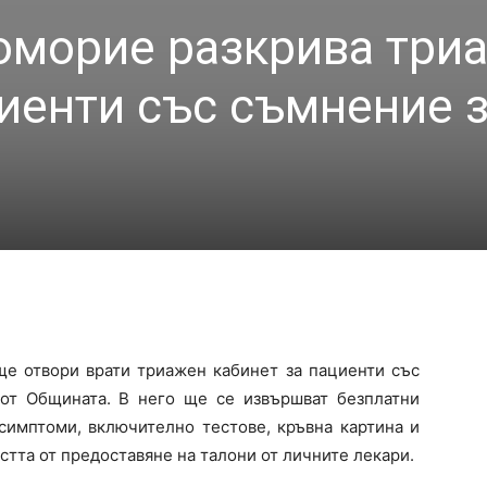
оморие разкрива три
циенти със съмнение 
ще отвори врати триажен кабинет за пациенти със
от Общината. В него ще се извършват безплатни
симптоми, включително тестове, кръвна картина и
тта от предоставяне на талони от личните лекари.