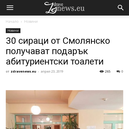
Начало
Новини
Новини
30 сираци от Смолянско
получават подарък
абитуриентски тоалети
от
zdravenews.eu
-
април 23, 2019
265
0