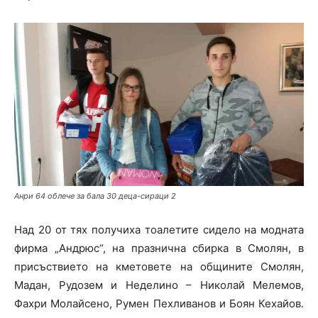
Анри 64 облече за бала 30 деца-сираци 2
Над 20 от тях получиха тоалетите сидело на модната
фирма „Андрюс“, на празнична сбирка в Смолян, в
присъствието на кметовете на общините Смолян,
Мадан, Рудозем и Неделино – Николай Мелемов,
Фахри Молайсено, Румен Пехливанов и Боян Кехайов.