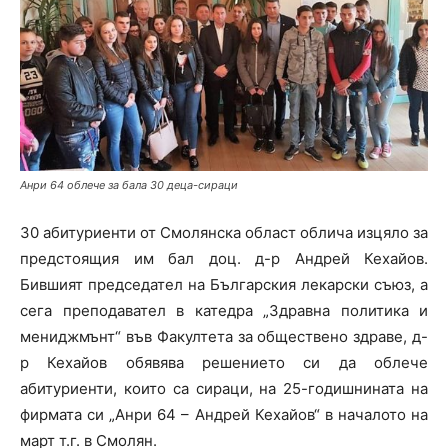
Анри 64 облече за бала 30 деца-сираци
30 абитуриенти от Смолянска област облича изцяло за
предстоящия им бал доц. д-р Андрей Кехайов.
Бившият председател на Българския лекарски съюз, а
сега преподавател в катедра „Здравна политика и
мениджмънт“ във Факултета за обществено здраве, д-
р Кехайов обявява решението си да облече
абитуриенти, които са сираци, на 25-годишнината на
фирмата си „Анри 64 – Андрей Кехайов“ в началото на
март т.г. в Смолян.