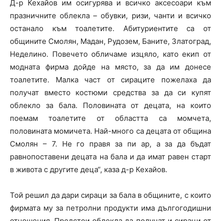
Д-р Кехайов им осигурява и всичко аксесоари към
празничните облекла – обувки, ризи, чанти и всичко
останало към тоалетите. Абитуриентите са от
общините Смолян, Мадан, Рудозем, Баните, Златоград,
Неделино. Повечето обличаме изцяло, като екип от
модната фирма дойде на място, за да им донесе
тоалетите. Малка част от сираците пожелаха да
получат вместо костюми средства за да си купят
облекло за бала. Половината от децата, на които
поемам тоалетите от областта са момчета,
половината момичета. Най-много са децата от община
Смолян – 7. Не го правя за пи ар, а за да бъдат
равнопоставени децата на бала и да имат равен старт
в живота с другите деца“, каза д-р Кехайов.
Той решил да дари сираци за бала в общините, с които
фирмата му за петролни продукти има дългогодишни
отношения. Предстои облекла да получат и сираци от