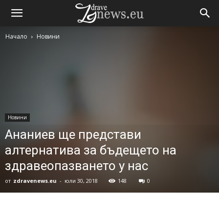
Начало
Новини
Новини
Ананиев ще представи
алтернатива за бъдещето на
здравеопазването у нас
от
zdravenews.eu
-
юли 30, 2018
148
0