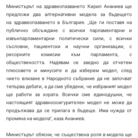
Министърът на здравеопазването Кирил Ананиев ще
предложи два алтернативни модела за бъдещето
на здравеопазването в България. „Ще ги поставя на
публично обсъждане с всички парламентарни и
извънпарламентарни политически сили, с всички
съсловни, пациентски и научни организации, с
ресорните комисии към парламента, с
обществеността. Надявам се заедно да отчетем
плюсовете и минусите и да изберем модел, след
чието влизане в Народното събрание да не започват
тепърва дебати, а да сме убедени, че избраният модел
ще работи за хората. Всички сме единодушни, че
настоящият здравноосигурителен модел не може да
продължава да се прилага в бъдеще. Има нужда от
промяна на модела“, каза Ананиев.
Министърът обясни, че съществена роля в модела ще