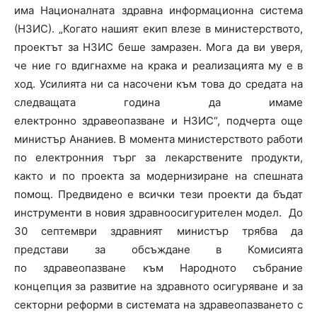
има Националната здравна информационна система
(НЗИС). „Когато нашият екип влезе в министерството,
проектът за НЗИС беше замразен. Мога да ви уверя,
че ние го вдигнахме на крака и реализацията му е в
ход. Усилията ни са насочени към това до средата на
следващата година да имаме
електронно здравеопазване и НЗИС“, подчерта още
министър Ананиев. В момента министерството работи
по електронния търг за лекарствените продукти,
както и по проекта за модернизиране на спешната
помощ. Предвидено е всички тези проекти да бъдат
инструменти в новия здравноосигурителен модел. До
30 септември здравният министър трябва да
представи за обсъждане в Комисията
по здравеопазване към Народното събрание
концепция за развитие на здравното осигуряване и за
секторни реформи в системата на здравеопазването с