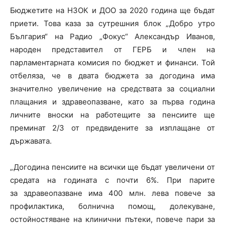
Бюджетите на НЗОК и ДОО за 2020 година ще бъдат
приети. Това каза за сутрешния блок „Добро утро
България“ на Радио „Фокус“ Александър Иванов,
народен представител от ГЕРБ и член на
парламентарната комисия по бюджет и финанси. Той
отбеляза, че в двата бюджета за догодина има
значително увеличение на средствата за социални
плащания и здравеопазване, като за първа година
личните вноски на работещите за пенсиите ще
преминат 2/3 от предвидените за изплащане от
държавата.
„Догодина пенсиите на всички ще бъдат увеличени от
средата на годината с почти 6%. При парите
за здравеопазване има 400 млн. лева повече за
профилактика, болнична помощ, долекуване,
остойностяване на клинични пътеки, повече пари за